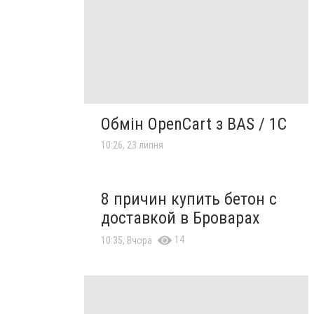
Обмін OpenCart з BAS / 1C
10:26, 23 липня
8 причин купить бетон с
доставкой в Броварах
14
10:35, Вчора