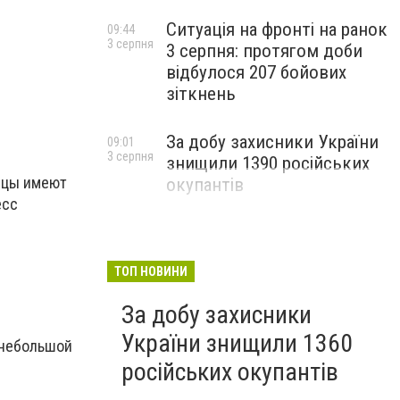
Ситуація на фронті на ранок
09:44
3 серпня
3 серпня: протягом доби
відбулося 207 бойових
зіткнень
За добу захисники України
09:01
3 серпня
знищили 1390 російських
ницы имеют
окупантів
есс
ТОП НОВИНИ
За добу захисники
України знищили 1360
 небольшой
російських окупантів