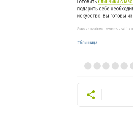
Готовить
блинчики с ма
подарить себе необходи
искусство. Вы готовы и
Якщо ви помітили помилку, виділіть нео
#блинница