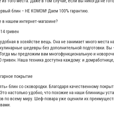
е из того места. Даже в том случае, если вы никогда не гот
рвый блин – НЕ КОМОМ! Даем 100% гарантию.
е в нашем интернет-магазине?
514 гривен
 удобная в хозяйстве вещь. Она не занимает много места на
 кулинарные шедевры без дополнительной подготовки. Вы 
х? Тогда мы предложим вам многофункциональную и новоро
0 гривен. Наша техника доступна каждому: и домработнице,
игарное покрытие
ять» блин со сковородки. Благодаря качественному покрыт
 Это настолько удобно, что похожие на наши блинницы уст
ов по всему миру. Шеф-повара уже оценили их преимущест
 вами.