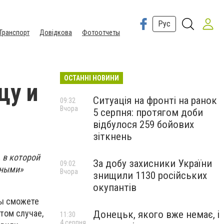
Рус
Транспорт
Довідкова
Фотоотчеты
ОСТАННІ НОВИНИ
цу и
Ситуація на фронті на ранок
09:32
Вчора
5 серпня: протягом доби
відбулося 259 бойових
зіткнень
 в которой
За добу захисники України
09:02
нными»
Вчора
знищили 1130 російських
окупантів
вы сможете
том случае,
Донецьк, якого вже немає, і
11:30
4 серпня