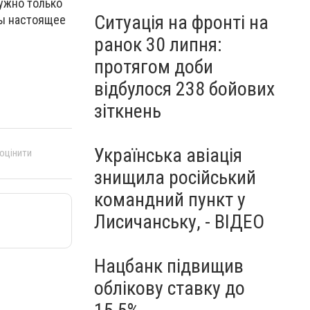
нужно только
Ситуація на фронті на
ды настоящее
ранок 30 липня:
протягом доби
відбулося 238 бойових
зіткнень
Українська авіація
 оцінити
знищила російський
командний пункт у
Лисичанську, - ВІДЕО
Нацбанк підвищив
облікову ставку до