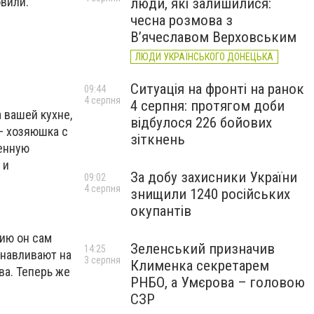
овили.
люди, які залишилися:
чесна розмова з
В’ячеславом Верховським
ЛЮДИ УКРАЇНСЬКОГО ДОНЕЦЬКА
Ситуація на фронті на ранок
09:44
4 серпня
4 серпня: протягом доби
 вашей кухне,
відбулося 226 бойових
– хозяюшка с
зіткнень
ченную
 и
За добу захисники України
09:02
4 серпня
знищили 1240 російських
окупантів
ию он сам
Зеленський призначив
14:25
анавливают на
3 серпня
Клименка секретарем
ва. Теперь же
РНБО, а Умєрова – головою
СЗР