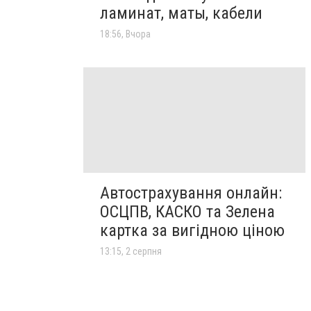
ламинат, маты, кабели
18:56, Вчора
Автострахування онлайн:
ОСЦПВ, КАСКО та Зелена
картка за вигідною ціною
13:15, 2 серпня