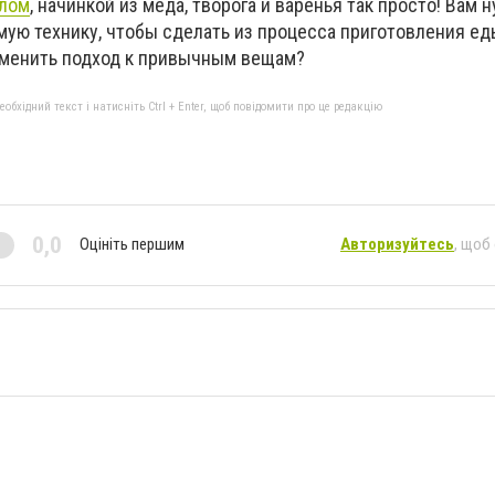
слом
, начинкой из меда, творога и варенья так просто! Вам 
мую технику, чтобы сделать из процесса приготовления е
зменить подход к привычным вещам?
бхідний текст і натисніть Ctrl + Enter, щоб повідомити про це редакцію
0,0
Оцініть першим
Авторизуйтесь
, щоб