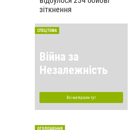
відбулося 234 бойові
зіткнення
СПЕЦТЕМА
Війна за
Незалежність
Всі матеріали тут
ОГОЛОШЕННЯ