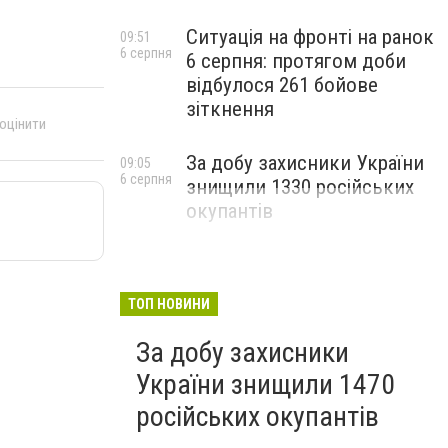
Ситуація на фронті на ранок
09:51
6 серпня
6 серпня: протягом доби
відбулося 261 бойове
зіткнення
 оцінити
За добу захисники України
09:05
6 серпня
знищили 1330 російських
окупантів
ТОП НОВИНИ
За добу захисники
України знищили 1470
російських окупантів