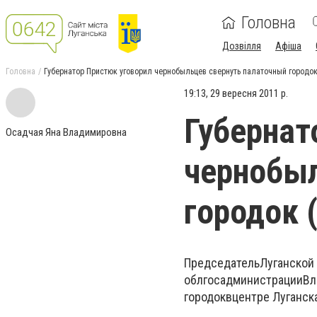
Головна
Дозвілля
Афіша
Головна
Губернатор Пристюк уговорил чернобыльцев свернуть палаточный городо
19:13, 29 вересня 2011 р.
Губернат
Осадчая Яна Владимировна
чернобыл
городок 
Председатель
Луганской
облгосадминистрации
Вл
городок
в
центре Луганск