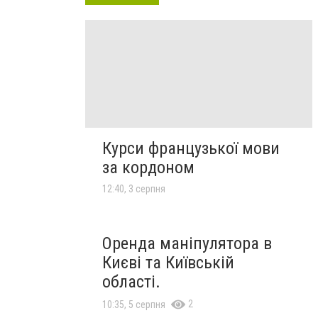
Курси французької мови
за кордоном
12:40, 3 серпня
Оренда маніпулятора в
Києві та Київській
області.
2
10:35, 5 серпня