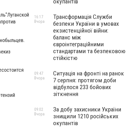
окупантів
ыль
"
Луганской
Трансформація Служби
16:17
апротив
Вчора
безпеки України в умовах
екзистенційної війни:
баланс між
нобыльцев
.
євроінтеграційними
стандартами та безпековою
век
из
стійкістю
е
состоится
Ситуація на фронті на ранок
09:47
Вчора
7 серпня: протягом доби
відбулося 233 бойових
зіткнення
етензий
За добу захисники України
09:02
Вчора
знищили 1210 російських
окупантів