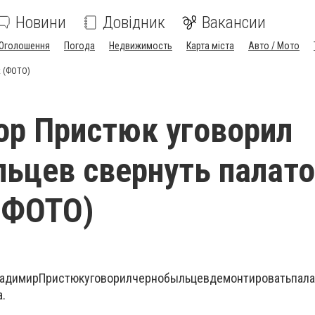
Новини
Довідник
Вакансии
Оголошення
Погода
Недвижимость
Карта міста
Авто / Мото
к (ФОТО)
ор Пристюк уговорил
ьцев свернуть палат
(ФОТО)
адимир
Пристюк
уговорил
чернобыльцев
демонтировать
пал
а
.