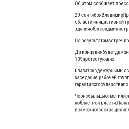
Об этом сообщает пресс
29 сентября
Владимир
Пр
области
,
инициативной г
здания
облгосадминистр
По результатам
встреч
до
До конца
дня
будет
демон
109
протестующих
.
6
палаток
сдежурными
ос
заседание рабочей груп
гарантиях
государства
по
Чернобыльцы
отметили
,
к
областной власти
.
Пала
возможного
сокращения