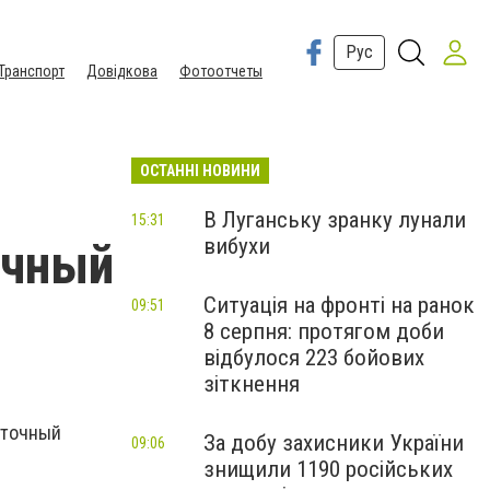
Рус
Транспорт
Довідкова
Фотоотчеты
ОСТАННІ НОВИНИ
В Луганську зранку лунали
15:31
вибухи
очный
Ситуація на фронті на ранок
09:51
8 серпня: протягом доби
відбулося 223 бойових
зіткнення
аточный
За добу захисники України
09:06
знищили 1190 російських