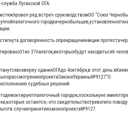
-служба Луганской ОГА.
истюк
провел ряд встреч с
руководством
ОО "
Союз Черноб
руппой
палаточного городка
чернобыльцев
,
установленного
н
ации
.
стигнута договоренность о
прекращении
акции протеста
чер
тировано
31
из 37
палаток
,
в
которых
будут находиться
6 чело
танутся
в
сквере
у здания
ОГА
до 4
октября,
в этот день
в
Киев
пы
по
рассмотрению
проекта
Закона
Украины
№
9127
"
О
 исполнению судебных решений
.
что
демонтируют
палаточный городок
,
поскольку
не имеют
пр
тки
,
которые остаются
,
-
это свидетельство
тревоги
по поводу
льгот
в случае
принятия
законопроекта
№
9127
.