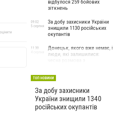
відбулося 259 бойових
зіткнень
За добу захисники України
09:02
5 серпня
знищили 1130 російських
 оцінити
окупантів
Донецьк, якого вже немає, і
11:30
4 серпня
люди, які залишилися:
чесна розмова з
В’ячеславом Верховським
ЛЮДИ УКРАЇНСЬКОГО ДОНЕЦЬКА
ТОП НОВИНИ
За добу захисники
України знищили 1340
російських окупантів