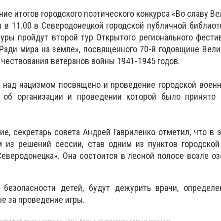
ие итогов городского поэтического конкурса «Во славу В
я в 11.00 в Северодонецкой городской публичной библиот
уры пройдут второй тур Открытого регионального фести
Ради мира на земле», посвященного 70-й годовщине Вел
чествования ветеранов войны 1941-1945 годов.
 над нацизмом посвящено и проведение городской военн
 об организации и проведении которой было принято 
е, секретарь совета Андрей Гавриленко отметил, что в э
 из решений сессии, став одним из пунктов городской
веродонецка». Она состоится в лесной полосе возле оз
 безопасности детей, будут дежурить врачи, определен
е за проведение игры.