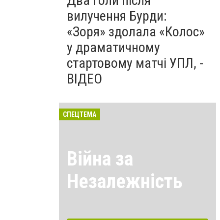
Два голи після
вилучення Бурди:
«Зоря» здолала «Колос»
у драматичному
стартовому матчі УПЛ, -
ВІДЕО
СПЕЦТЕМА
Війна за
Незалежність