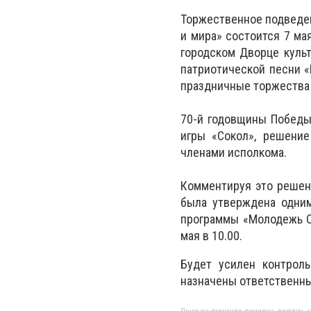
Торжественное подведен
и мира» состоится 7 ма
городском Дворце культ
патриотической песни «
праздничные торжества 
70-й годовщины Победы
игры «Сокол», решение
членами исполкома.
Комментируя это решени
была утверждена одним
программы «Молодежь Се
мая в 10.00.
Будет усилен контроль
назначены ответственны