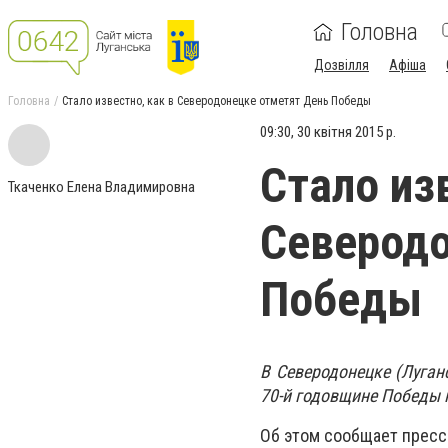
Головна
Дозвілля
Афіша
Головна
Стало известно, как в Северодонецке отметят День Победы
09:30, 30 квітня 2015 р.
Стало из
Ткаченко Елена Владимировна
Северодо
Победы
В Северодонецке (Луган
70-й годовщине Победы 
Об этом сообщает пресс