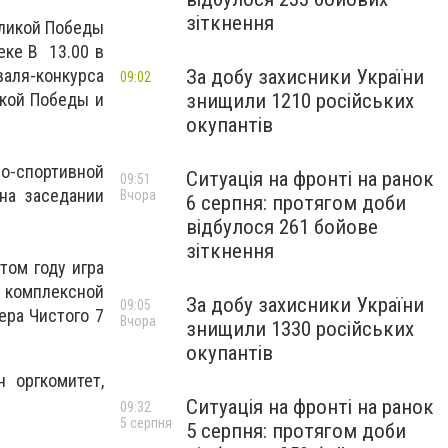
зіткнення
еликой Победы
еке В 13.00 в
За добу захисники України
валя-конкурса
09:02
знищили 1210 російських
икой Победы и
окупантів
о-спортивной
Ситуація на фронті на ранок
09:51
на заседании
Вчора
6 серпня: протягом доби
відбулося 261 бойове
зіткнення
том году игра
 комплексной
За добу захисники України
09:05
ера Чистого 7
Вчора
знищили 1330 російських
окупантів
 оргкомитет,
Ситуація на фронті на ранок
09:32
5 серпня
5 серпня: протягом доби