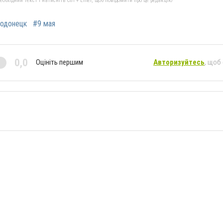
бхідний текст і натисніть Ctrl + Enter, щоб повідомити про це редакцію
одонецк
#9 мая
0,0
Оцініть першим
Авторизуйтесь
, щоб