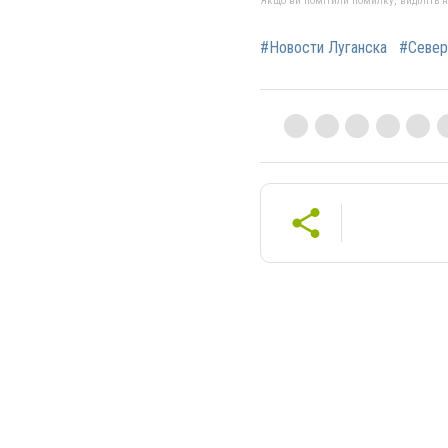
Якщо ви помітили помилку, виділіть нео
#Новости Луганска
#Север