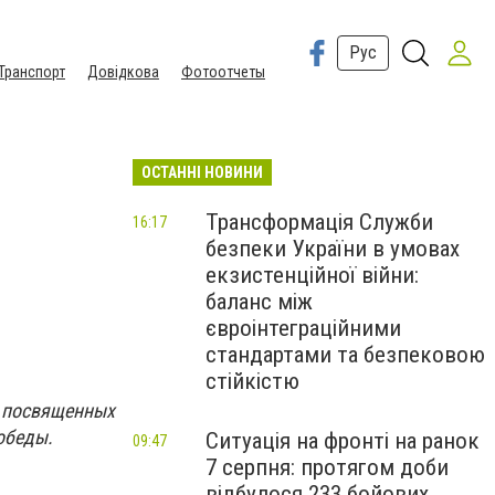
Рус
Транспорт
Довідкова
Фотоотчеты
ОСТАННІ НОВИНИ
Трансформація Служби
16:17
безпеки України в умовах
екзистенційної війни:
баланс між
євроінтеграційними
стандартами та безпековою
стійкістю
, посвященных
обеды.
Ситуація на фронті на ранок
09:47
7 серпня: протягом доби
відбулося 233 бойових