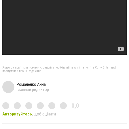
Якщо ви помітили помилку, виділіть необхідний текст і натисніть Ctrl + Enter, щоб
повідомити про це редакцію
Романенко Анна
главный редактор
0,0
Авторизуйтесь
, щоб оцінити