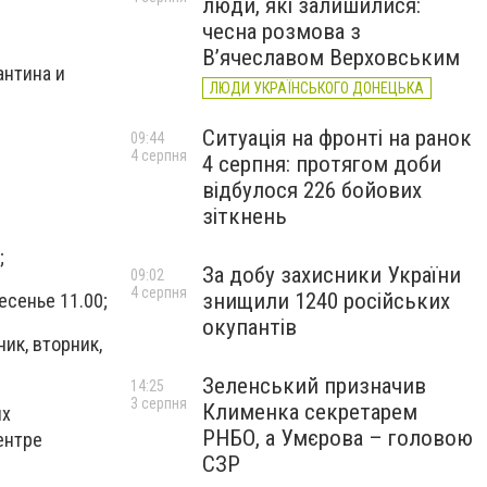
люди, які залишилися:
чесна розмова з
В’ячеславом Верховським
антина и
ЛЮДИ УКРАЇНСЬКОГО ДОНЕЦЬКА
Ситуація на фронті на ранок
09:44
4 серпня
4 серпня: протягом доби
відбулося 226 бойових
зіткнень
;
За добу захисники України
09:02
4 серпня
знищили 1240 російських
есенье 11.00;
окупантів
ик, вторник,
Зеленський призначив
14:25
3 серпня
Клименка секретарем
их
РНБО, а Умєрова – головою
ентре
СЗР