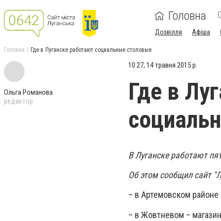
Головна
Дозвілля
Афіша
Головна
Где в Луганске работают социальные столовые
10:27, 14 травня 2015 р.
Где в Лу
Ольга Романова
редактор
социаль
В Луганске работают пя
Об этом сообщил сайт "Л
– в Артемовском районе 
– в Жовтневом – магази