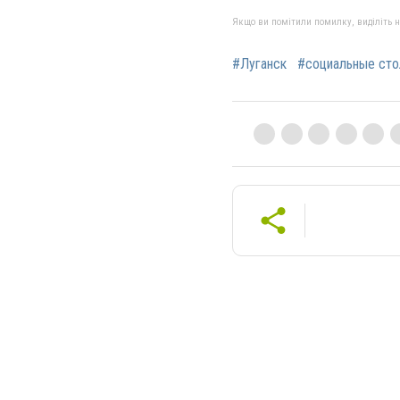
Якщо ви помітили помилку, виділіть нео
#Луганск
#социальные ст