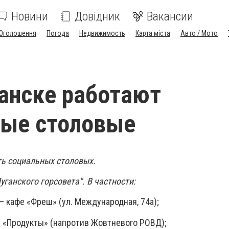
Новини
Довідник
Вакансии
Оголошення
Погода
Недвижимость
Карта міста
Авто / Мото
ганске работают
ные столовые
ть социальных столовых.
уганского горсовета". В частности:
– кафе «Фреш» (ул. Международная, 74а);
н «Продукты» (напротив Жовтневого РОВД);