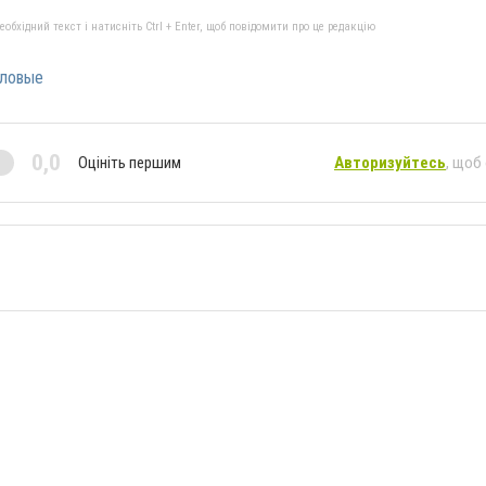
бхідний текст і натисніть Ctrl + Enter, щоб повідомити про це редакцію
оловые
0,0
Оцініть першим
Авторизуйтесь
, щоб