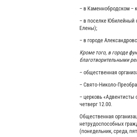
– в Каменнобродском – к
– в поселке Юбилейный с
Елены);
– в городе Александровс
Кроме того, в городе ф
благотворительными ре
– общественная организа
– Свято-Николо-Преображ
– церковь «Адвентисты с
четверг 12.00.
Общественная организац
нетрудоспособных гражд
(понедельник, среда, пя