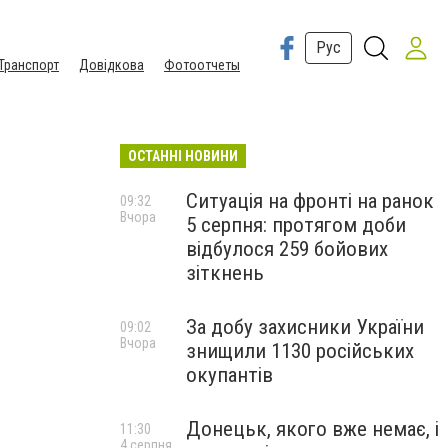
Рус
Транспорт
Довідкова
Фотоотчеты
ОСТАННІ НОВИНИ
Ситуація на фронті на ранок
09:32
Вчора
5 серпня: протягом доби
відбулося 259 бойових
зіткнень
За добу захисники України
09:02
Вчора
знищили 1130 російських
окупантів
Донецьк, якого вже немає, і
11:30
4 серпня