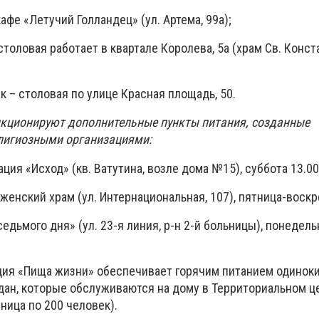
афе «Летучий Голландец» (ул. Артема, 99а);
толовая работает в квартале Королева, 5а (храм Св. Конст
к – столовая по улице Красная площадь, 50.
ункционируют дополнительные пункты питания, созданные
лигиозными организациями:
ция «Исход» (кв. Ватутина, возле дома №15), суббота 13.00
енский храм (ул. Интернациональная, 107), пятница-воскр
едьмого дня» (ул. 23-я линия, р-н 2-й больницы), понедельн
ия «Пища жизни» обеспечивает горячим питанием одинок
ан, которые обслуживаются на дому в Территориальном ц
тница по 200 человек).