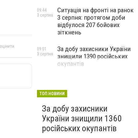
Ситуація на фронті на ранок
09:44
3 серпня
3 серпня: протягом доби
відбулося 207 бойових
зіткнень
 оцінити
За добу захисники України
09:01
3 серпня
знищили 1390 російських
окупантів
ТОП НОВИНИ
За добу захисники
України знищили 1360
російських окупантів