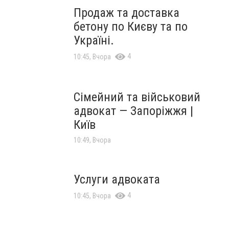
Продаж та доставка
бетону по Києву та по
Україні.
4
10:45, Вчора
Сімейний та військовий
адвокат — Запоріжжя |
Київ
10:49, Вчора
Услуги адвоката
4
10:45, Вчора