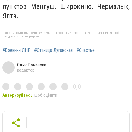
пунктов Мангуш, Широкино, Чермалык,
Ялта.
Якщо ви помітили помилку, виділіть необхідний текст і натисніть Ctrl + Enter, щоб
повідомити про це редакцію
#Боевики ЛНР
#Станица Луганская
#Счастье
Ольга Романова
редактор
0,0
Авторизуйтесь
, щоб оцінити