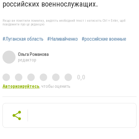
российских военнослужащих.
Якщо ви помітили помилку, виділіть необхідний текст і натисніть Ctrl + Enter, щоб
повідомити про це редакцію
#Луганская область
#Наливайченко
#российские военные
Ольга Романова
редактор
0,0
Авторизируйтесь
, чтобы оценить