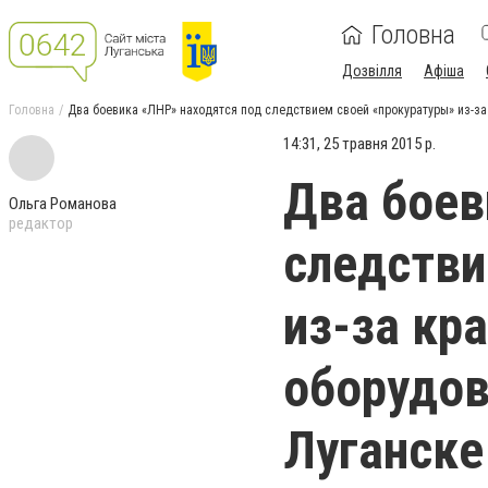
Головна
Дозвілля
Афіша
Головна
Два боевика «ЛНР» находятся под следствием своей «прокуратуры» из-з
14:31, 25 травня 2015 р.
Два боев
Ольга Романова
редактор
следстви
из-за кр
оборудов
Луганске