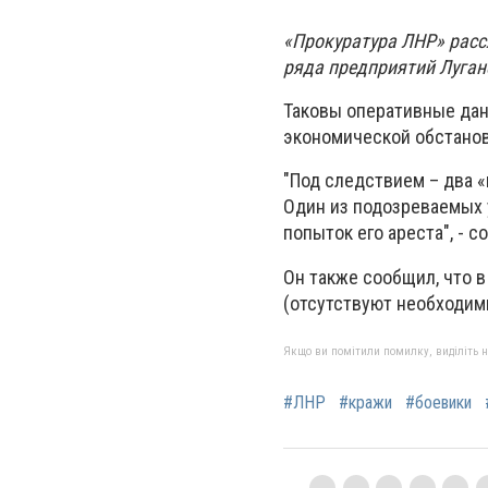
«Прокуратура ЛНР» рас
ряда предприятий Луган
Таковы оперативные дан
экономической обстанов
"Под следствием – два 
Один из подозреваемых 
попыток его ареста", - 
Он также сообщил, что 
(отсутствуют необходим
Якщо ви помітили помилку, виділіть нео
#ЛНР
#кражи
#боевики