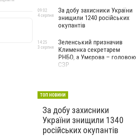
За добу захисники України
09:02
4 серпня
знищили 1240 російських
окупантів
Зеленський призначив
14:25
3 серпня
Клименка секретарем
РНБО, а Умєрова – головою
СЗР
ТОП НОВИНИ
За добу захисники
України знищили 1340
російських окупантів