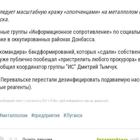
следует масштабную кражу «ополченцами» на металлолом 
ска.
ные группы «Информационное сопротивление» по социаль
ке в оккупированных районах Донбасса.
«командира» бандформирований, которых «сдали» собстве
уже публично пообещал «пристрелить любого прокурора» 
сообщил координатор группы "ИС" Дмитрий Тымчук.
в Перевальске перестали дезинфицировать подаваемую на
ые реагенты).
бхідний текст і натисніть Ctrl + Enter, щоб повідомити про це редакцію
#металлолом
#предприятия
#Луганск
0,0
Оцініть першим
Авторизуйтесь
, щоб