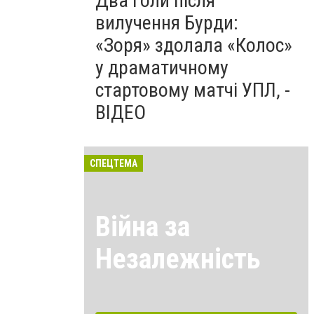
Два голи після
вилучення Бурди:
«Зоря» здолала «Колос»
у драматичному
стартовому матчі УПЛ, -
ВІДЕО
СПЕЦТЕМА
Війна за
Незалежність