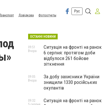
Рус
Транспорт
Довідкова
Фотоотчеты
ОСТАННІ НОВИНИ
под
Ситуація на фронті на ранок
09:51
Вчора
6 серпня: протягом доби
ры»
відбулося 261 бойове
зіткнення
За добу захисники України
09:05
Вчора
знищили 1330 російських
окупантів
Ситуація на фронті на ранок
09:32
5 серпня