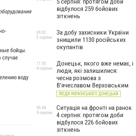
5 серпня: протягом доби
відбулося 259 бойових
оборудования
зіткнень
но-
За добу захисники України
09:02
5 серпня
знищили 1130 російських
окупантів
нные бойцы.
в случае
Донецьк, якого вже немає, і
11:30
4 серпня
люди, які залишилися:
селению воду
чесна розмова з
В’ячеславом Верховським
ЛЮДИ УКРАЇНСЬКОГО ДОНЕЦЬКА
Ситуація на фронті на ранок
09:44
4 серпня
4 серпня: протягом доби
відбулося 226 бойових
зіткнень
 оцінити