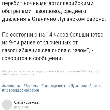
перебит ночными артиллерийскими
обстрелами газопровод среднего
давления в Станично-Луганском районе.
По состоянию на 14 часов большинство
из 9-ти ранее отключенных от
газоснабжения сел снова с газом", -
говорится в сообщении.
Якщо ви помітили помилку, виділіть необхідний текст і натисніть Ctrl + Enter, щоб
повідомити про це редакцію
#минометы
#боевики
#газокнденсат
#Луганская область
#Новоайдарский район
Ольга Романова
редактор