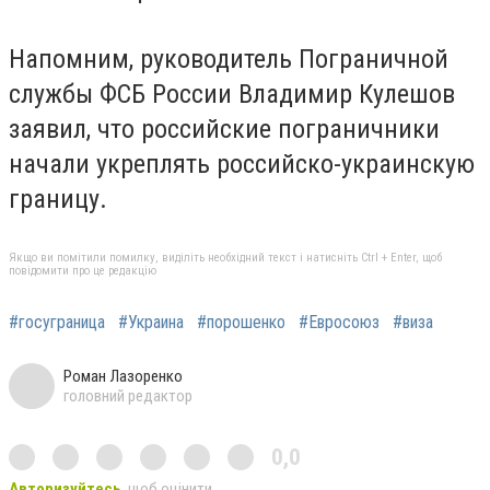
Напомним, руководитель Пограничной
службы ФСБ России Владимир Кулешов
заявил, что российские пограничники
начали укреплять российско-украинскую
границу.
Якщо ви помітили помилку, виділіть необхідний текст і натисніть Ctrl + Enter, щоб
повідомити про це редакцію
#госуграница
#Украина
#порошенко
#Евросоюз
#виза
Роман Лазоренко
головний редактор
0,0
Авторизуйтесь
, щоб оцінити