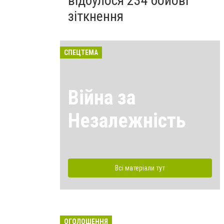
відбулося 234 бойові
зіткнення
СПЕЦТЕМА
Війна за
Незалежність
Всі матеріали тут
ОГОЛОШЕННЯ