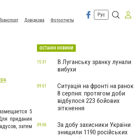
Рус
Транспорт
Довідкова
Фотоотчеты
ОСТАННІ НОВИНИ
В Луганську зранку лунали
15:31
вибухи
ера
.
Ситуація на фронті на ранок
09:51
8 серпня: протягом доби
відбулося 223 бойових
зіткнення
размещается 5
Для придания
За добу захисники України
09:06
адусов, затем
знищили 1190 російських