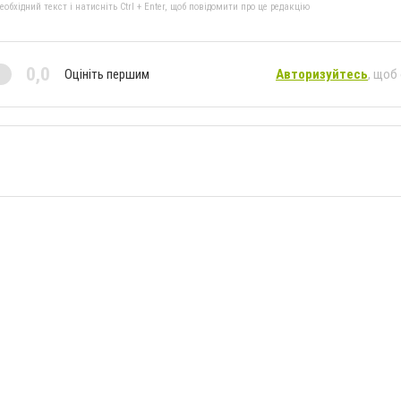
бхідний текст і натисніть Ctrl + Enter, щоб повідомити про це редакцію
0,0
Оцініть першим
Авторизуйтесь
, щоб