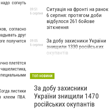
надо согнуть
Ситуація на фронті на ранок
09:51
6 серпня
6 серпня: протягом доби
відбулося 261 бойове
зіткнення
ов, согласно
ладывать друг
За добу захисники України
оге получится
09:05
6 серпня
знищили 1330 російських
окупантів
ычно плетётся
ашелистика,
 специальными
ТОП НОВИНИ
За добу захисники
Когда листики
України знищили 1470
я клеем ПВА.
російських окупантів