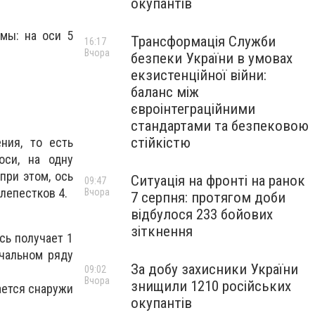
окупантів
мы: на оси 5
Трансформація Служби
16:17
Вчора
безпеки України в умовах
екзистенційної війни:
баланс між
євроінтеграційними
стандартами та безпековою
стійкістю
ния, то есть
оси, на одну
при этом, ось
Ситуація на фронті на ранок
09:47
 лепестков 4.
Вчора
7 серпня: протягом доби
відбулося 233 бойових
зіткнення
сь получает 1
ачальном ряду
За добу захисники України
09:02
Вчора
знищили 1210 російських
бается снаружи
окупантів