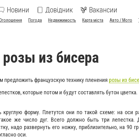
Новини
Довідник
Вакансии
Оголошення
Погода
Недвижимость
Карта міста
Авто / Мото
 розы из бисера
им предложить французскую технику пленения
розы из бис
лепестков, которые потом и будут составлять бутон цветка.
 круглую форму. Плетутся они по такой схеме: на оси 
такое же число дуг. Всего должно быть три лепестка. 
ку, надо развернуть его ножку, приблизительно, на 90 гр
огласно оси.