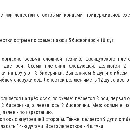
стики-лепестки с острыми концами, придерживаясь схе
стки острые по схеме: на оси 5 бисеринок и 10 дуг.
согласно весьма сложной технике французского плете
 две оси. Схема плетения следующая: делаются 2 
и, на другую - 3 бисеринки. Выполняем 5 дуг и огибаем, 
огибаем снаружи ось. Лепесток должен иметь 12 дуг, а всего
лняется на трёх осях, по схеме: делается 3 оси, первая о
 2 бисеринки, а левая ось 3 бисеринки. Меж осями в н
, далее - по нарастанию.
тся ось с внутренней стороны. Также, делается 9 дуг и оги
ладать 14-ю дугами. Всего лепестков - 4 штуки.