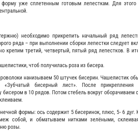
 форму уже сплетенным готовым лепесткам. Для этого 
ентральной.
тержню) необходимо прикрепить начальный ряд лепестк
торого ряда – при выполнении сборки лепестки следует вк
чно крепим третий, четвертый, пятый ряд лепестков. В ит
шелистики, чтоб получилась роза из бисера.
проволоки нанизываем 50 штучек бисерин. Чашелистик об
е «Зубчатый бисерный лист». После прикрепления ч
 бисером в 10 рядов. Потом стебель вокруг оборачиваем
клеиваем.
ечной формы: ось содержит 5 бисеринок, плюс, 5- 6 дуг. 
 меж собой, и обматываем нитками зелёными, склеива
ню розы.