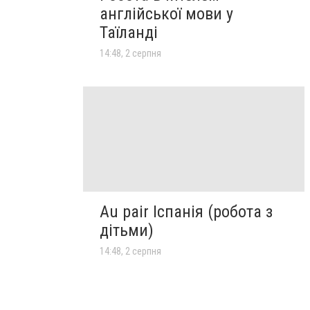
англійської мови у
Таїланді
14:48, 2 серпня
Au pair Іспанія (робота з
дітьми)
14:48, 2 серпня