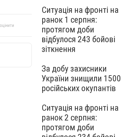
Ситуація на фронті на
ранок 1 серпня:
 оцінити
протягом доби
відбулося 243 бойові
зіткнення
За добу захисники
України знищили 1500
російських окупантів
Ситуація на фронті на
ранок 2 серпня:
протягом доби