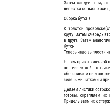
Затем следует придать
лепестки согласно оси ц
Сборка бутона
К толстой проволоке(с
кругу. Затем очередь в
в друга. Затем аналоги
бутон.
Теперь надо выплести ча
На ось приготовленной 
по известной техник
оборачиваем цветоножку
зелёными нитками и при
Делаем листики острокон
готовы, скрепляем их
Приделываем их к стерж