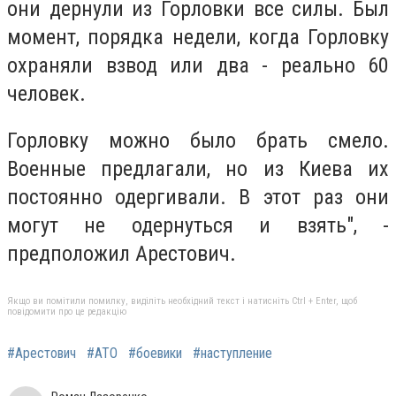
они дернули из Горловки все силы. Был
момент, порядка недели, когда Горловку
охраняли взвод или два - реально 60
человек.
Горловку можно было брать смело.
Военные предлагали, но из Киева их
постоянно одергивали. В этот раз они
могут не одернуться и взять", -
предположил Арестович.
Якщо ви помітили помилку, виділіть необхідний текст і натисніть Ctrl + Enter, щоб
повідомити про це редакцію
#Арестович
#АТО
#боевики
#наступление