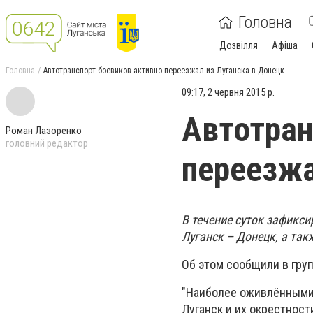
Головна
Дозвілля
Афіша
Головна
Автотранспорт боевиков активно переезжал из Луганска в Донецк
09:17, 2 червня 2015 р.
Автотран
Роман Лазоренко
головний редактор
переезжа
В течение суток зафикс
Луганск – Донецк, а так
Об этом сообщили в груп
"Наиболее оживлёнными
Луганск и их окрестност