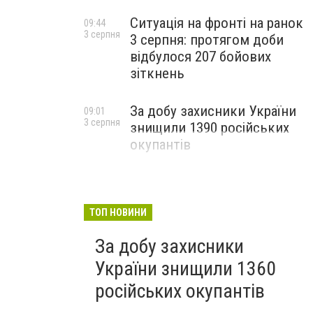
Ситуація на фронті на ранок
09:44
3 серпня
3 серпня: протягом доби
відбулося 207 бойових
зіткнень
За добу захисники України
09:01
3 серпня
знищили 1390 російських
окупантів
ТОП НОВИНИ
За добу захисники
України знищили 1360
російських окупантів