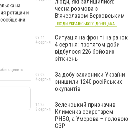
люди, які залишилися:
альска на
чесна розмова з
ия ротации и
В’ячеславом Верховським
в сообщении.
ЛЮДИ УКРАЇНСЬКОГО ДОНЕЦЬКА
Ситуація на фронті на ранок
09:44
4 серпня
4 серпня: протягом доби
відбулося 226 бойових
зіткнень
тобы оценить
За добу захисники України
09:02
4 серпня
знищили 1240 російських
окупантів
Зеленський призначив
14:25
3 серпня
Клименка секретарем
РНБО, а Умєрова – головою
СЗР