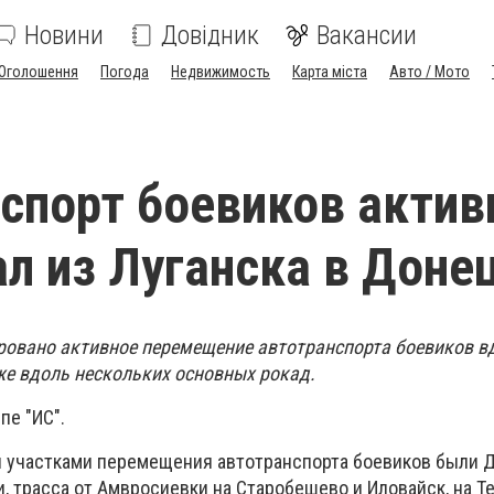
Новини
Довідник
Вакансии
Оголошення
Погода
Недвижимость
Карта міста
Авто / Мото
спорт боевиков актив
л из Луганска в Доне
ировано активное перемещение автотранспорта боевиков в
же вдоль нескольких основных рокад.
пе "ИС".
 участками перемещения автотранспорта боевиков были Д
и, трасса от Амвросиевки на Старобешево и Иловайск, на Т