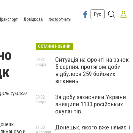
Рус
Транспорт
Довідкова
Фотоотчеты
ОСТАННІ НОВИНИ
но
Ситуація на фронті на ранок
09:32
Вчора
5 серпня: протягом доби
цк
відбулося 259 бойових
зіткнень
доль трассы
За добу захисники України
09:02
Вчора
знищили 1130 російських
окупантів
онецк,
Донецьк, якого вже немає, і
11:30
ельманово и
4 серпня