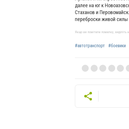
далее на юг к Новоазовс
Стаханов и Перовомайск
переброски живой силы в
Якщо ви помітили помилку, виділіть нео
#автотранспорт
#боевики