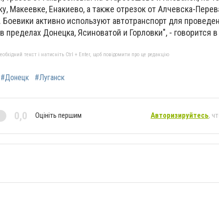
ку, Макеевке, Енакиево, а также отрезок от Алчевска-Перев
. Боевики активно используют автотранспорт для проведен
 пределах Донецка, Ясиноватой и Горловки", - говорится 
бхідний текст і натисніть Ctrl + Enter, щоб повідомити про це редакцію
#Донецк
#Луганск
0,0
Оцініть першим
Авторизируйтесь
, ч