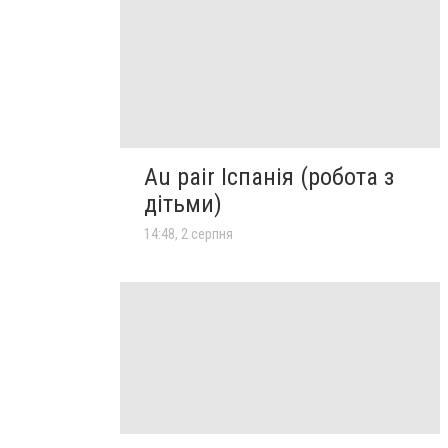
Au pair Іспанія (робота з
дітьми)
14:48, 2 серпня