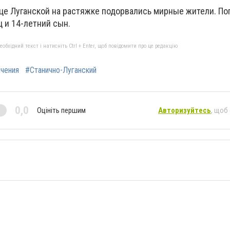
ице Луганской на растяжке подорвались мирные жители. По
ц и 14-летний сын.
бхідний текст і натисніть Ctrl + Enter, щоб повідомити про це редакцію
ичения
#Станично-Луганский
0,0
Оцініть першим
Авторизуйтесь
, щоб