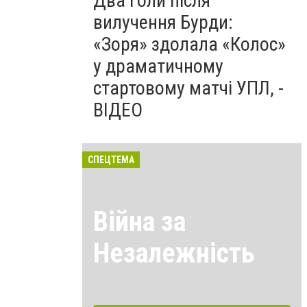
Два голи після
вилучення Бурди:
«Зоря» здолала «Колос»
у драматичному
стартовому матчі УПЛ, -
ВІДЕО
СПЕЦТЕМА
Війна за
Незалежність