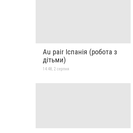
Au pair Іспанія (робота з
дітьми)
14:48, 2 серпня