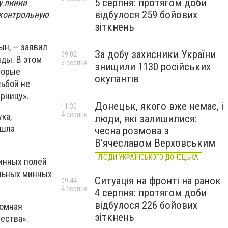
5 серпня: протягом доби
у линии
відбулося 259 бойових
дконтрольную
зіткнень
ын, — заявил
За добу захисники України
09:02
яды. В этом
5 серпня
знищили 1130 російських
торые
окупантів
сьбой не
арницу».
Донецьк, якого вже немає, і
11:30
4 серпня
ка,
люди, які залишилися:
ошла
чесна розмова з
В’ячеславом Верховським
ЛЮДИ УКРАЇНСЬКОГО ДОНЕЦЬКА
инных полей
ельных минных
Ситуація на фронті на ранок
09:44
4 серпня
4 серпня: протягом доби
відбулося 226 бойових
ромная
зіткнень
ества».