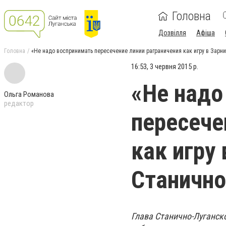
Головна
Дозвілля
Афіша
Головна
«Не надо воспринимать пересечение линии раграничения как игру в Зарниц
16:53, 3 червня 2015 р.
«Не надо
Ольга Романова
редактор
пересече
как игру 
Станично
Глава Станично-Луганск