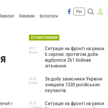
Рус
Транспорт
Довідкова
Фотоотчеты
ОСТАННІ НОВИНИ
Ситуація на фронті на ранок
09:51
Вчора
6 серпня: протягом доби
ия
відбулося 261 бойове
зіткнення
За добу захисники України
09:05
Вчора
знищили 1330 російських
окупантів
Ситуація на фронті на ранок
учай с
09:32
5 серпня