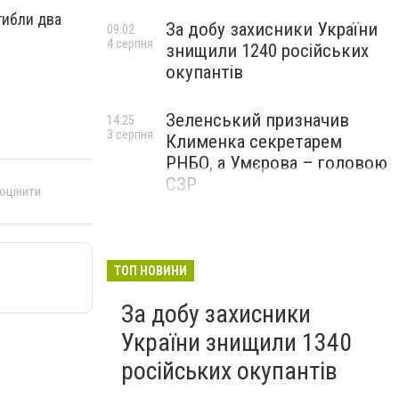
гибли два
За добу захисники України
09:02
4 серпня
знищили 1240 російських
окупантів
Зеленський призначив
14:25
3 серпня
Клименка секретарем
РНБО, а Умєрова – головою
СЗР
 оцінити
ТОП НОВИНИ
За добу захисники
України знищили 1340
російських окупантів