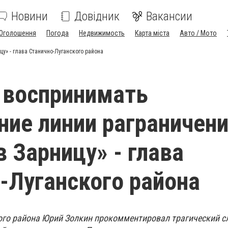
Новини
Довідник
Вакансии
Оголошення
Погода
Недвижимость
Карта міста
Авто / Мото
у» - глава Станично-Луганского района
 воспринимать
ние линии раграничен
в Зарницу» - глава
-Луганского района
ого района Юрий Золкин прокомментировал трагический сл