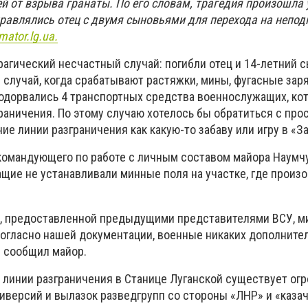
й от взрыва гранаты. По его словам, трагедия произошла 
правлялись отец с двумя сыновьями для перехода на непо
mator.lg.ua.
агический несчастный случай: погибли отец и 14-летний с
 случай, когда срабатывают растяжки, мины, фугасные зар
 подорвались 4 транспортных средства военнослужащих, ко
раничения. По этому случаю хотелось бы обратиться с про
е линии разграничения как какую-то забаву или игру в «З
командующего по работе с личным составом майора Наумчу
щие не устанавливали минные поля на участке, где произ
и, предоставленной предыдущими представителями ВСУ, м
 Согласно нашей документации, военные никаких дополнит
— сообщил майор.
а линии разграничения в Станице Луганской существует ог
иверсий и вылазок разведгрупп со стороны «ЛНР» и «казач