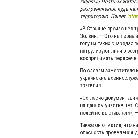
гибелью местных жителе
разграничения, куда на
территорию. Пишет
infor
«В Станице произошел тр
Золкин. — Это не первый
году на таких снарядах
патрулируют линию разг
воспринимать пересечени
По словам заместителя 
украинские военнослужа
трагедия.
«Согласно документаци
на данном участке нет.
полей не выставляли», 
Также он отметил, что н
опасность проведения д