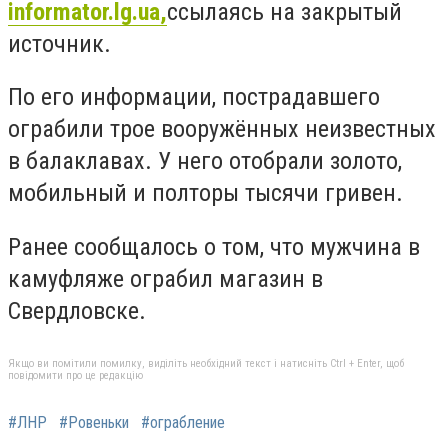
informator.lg.ua,
ссылаясь на закрытый
источник.
По его информации, пострадавшего
ограбили трое вооружённых неизвестных
в балаклавах. У него отобрали золото,
мобильный и полторы тысячи гривен.
Ранее сообщалось о том, что мужчина в
камуфляже ограбил магазин в
Свердловске.
Якщо ви помітили помилку, виділіть необхідний текст і натисніть Ctrl + Enter, щоб
повідомити про це редакцію
#ЛНР
#Ровеньки
#ограбление