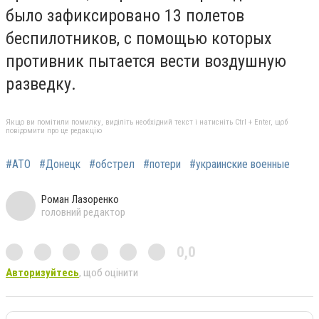
было зафиксировано 13 полетов
беспилотников, с помощью которых
противник пытается вести воздушную
разведку.
Якщо ви помітили помилку, виділіть необхідний текст і натисніть Ctrl + Enter, щоб
повідомити про це редакцію
#АТО
#Донецк
#обстрел
#потери
#украинские военные
Роман Лазоренко
головний редактор
0,0
Авторизуйтесь
, щоб оцінити