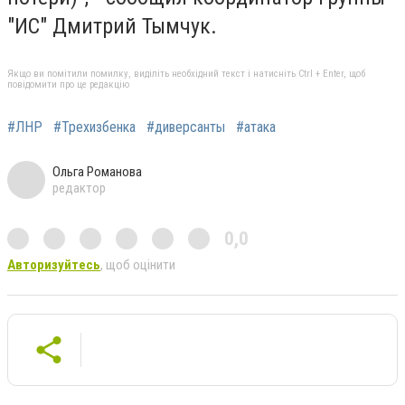
"ИС" Дмитрий Тымчук.
Якщо ви помітили помилку, виділіть необхідний текст і натисніть Ctrl + Enter, щоб
повідомити про це редакцію
#ЛНР
#Трехизбенка
#диверсанты
#атака
Ольга Романова
редактор
0,0
Авторизуйтесь
, щоб оцінити