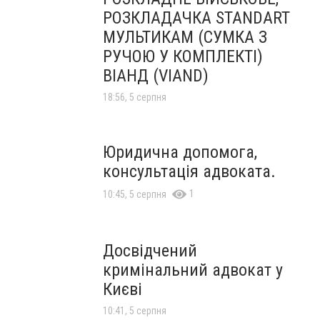
РОЗКЛАДАЧКА STANDART
МУЛЬТИКАМ (СУМКА З
РУЧОЮ У КОМПЛЕКТІ)
ВІАНД (VIAND)
18:56, 5 серпня
Юридична допомога,
консультація адвоката.
1
10:45, 5 серпня
Досвідчений
кримінальний адвокат у
Києві
10:41, 5 серпня