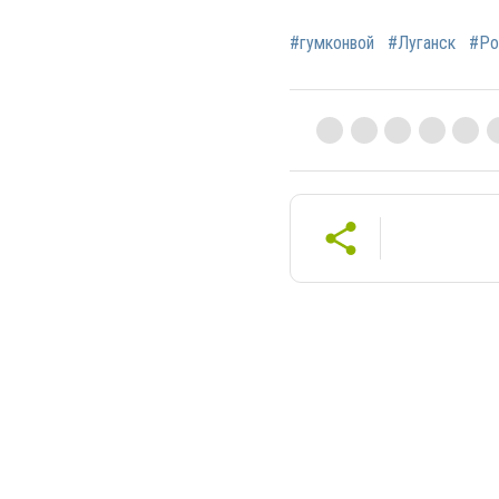
#гумконвой
#Луганск
#Ро