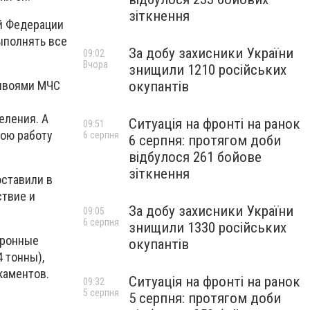
зіткнення
й Федерации
выполнять все
За добу захисники України
09:02
Вчора
знищили 1210 російських
онвоями МЧС
окупантів
еления. А
Ситуація на фронті на ранок
09:51
ою работу
6 серпня
6 серпня: протягом доби
відбулося 261 бойове
зіткнення
оставили в
ствие и
За добу захисники України
09:05
6 серпня
знищили 1330 російських
каронные
окупантів
4 тонны),
каментов.
Ситуація на фронті на ранок
09:32
5 серпня
5 серпня: протягом доби