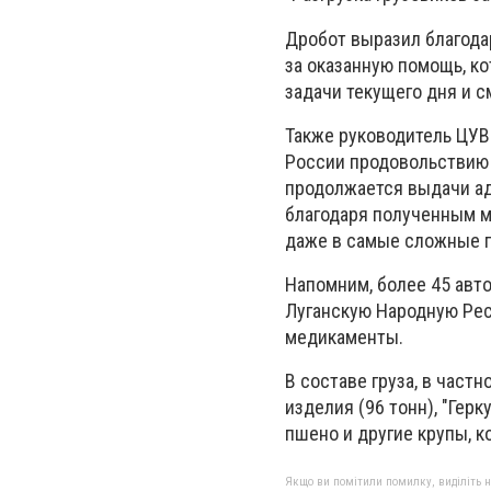
Дробот выразил благода
за оказанную помощь, ко
задачи текущего дня и с
Также руководитель ЦУВ
России продовольствию 
продолжается выдачи а
благодаря полученным 
даже в самые сложные 
Напомним, более 45 авт
Луганскую Народную Рес
медикаменты.
В составе груза, в частн
изделия (96 тонн), "Герк
пшено и другие крупы, к
Якщо ви помітили помилку, виділіть нео