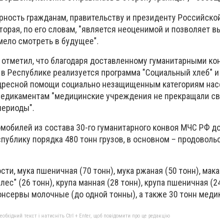
рность гражданам, правительству и президенту Российско
торая, по его словам, "является неоценимой и позволяет 
мело смотреть в будущее".
 отметил, что благодаря доставленному гуманитарными к
в Республике реализуется программа "Социальный хлеб" и
дресной помощи социально незащищенным категориям нас
медикаментам "медицинские учреждения не прекращали св
периоды".
омобилей из состава 30-го гуманитарного конвоя МЧС РФ д
публику порядка 480 тонн грузов, в основном – продоволь
ости, мука пшеничная (70 тонн), мука ржаная (50 тонн), ма
улес" (26 тонн), крупа манная (28 тонн), крупа пшеничная (2
онсервы молочные (до одной тонны), а также 30 тонн меди
бхідний текст і натисніть Ctrl + Enter, щоб повідомити про це редакцію