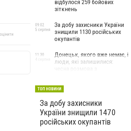
відбулося 259 бойових
зіткнень
За добу захисники України
09:02
5 серпня
знищили 1130 російських
 оцінити
окупантів
Донецьк, якого вже немає, і
11:30
4 серпня
люди, які залишилися:
чесна розмова з
В’ячеславом Верховським
ЛЮДИ УКРАЇНСЬКОГО ДОНЕЦЬКА
ТОП НОВИНИ
За добу захисники
України знищили 1470
російських окупантів