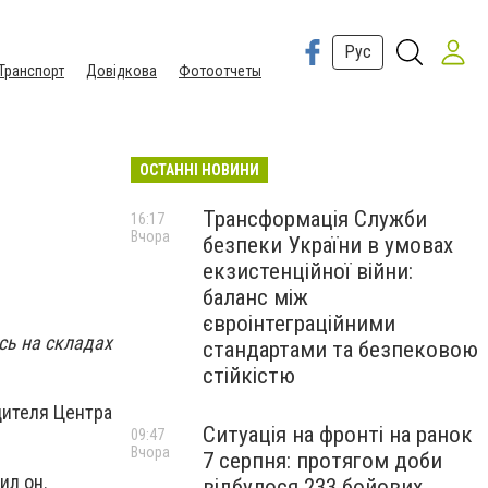
Рус
Транспорт
Довідкова
Фотоотчеты
ОСТАННІ НОВИНИ
Трансформація Служби
16:17
Вчора
безпеки України в умовах
екзистенційної війни:
баланс між
євроінтеграційними
сь на складах
стандартами та безпековою
стійкістю
дителя Центра
Ситуація на фронті на ранок
09:47
Вчора
7 серпня: протягом доби
ил он.
відбулося 233 бойових