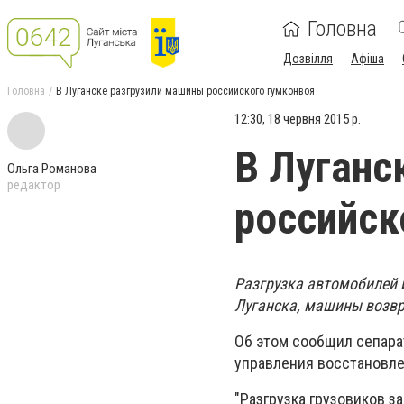
Головна
Дозвілля
Афіша
Головна
В Луганске разгрузили машины российского гумконвоя
12:30, 18 червня 2015 р.
В Луганс
Ольга Романова
редактор
российск
Разгрузка автомобилей 
Луганска, машины возв
Об этом сообщил сепара
управления восстановле
"Разгрузка грузовиков з