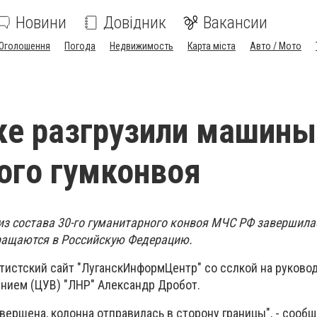
Новини
Довідник
Вакансии
Оголошення
Погода
Недвижимость
Карта міста
Авто / Мото
ке разгрузили машины
ого гумконвоя
из состава 30-го гуманитарного конвоя МЧС РФ завершила
ращаются в Российскую Федерацию.
тистский сайт "ЛуганскИнформЦентр" со сслкой на руково
нием (ЦУВ) "ЛНР" Александр Дробот.
авершена, колонна отправилась в сторону границы", - сообщ