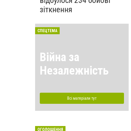
відбулося 234 бойові
зіткнення
СПЕЦТЕМА
Війна за
Незалежність
Всі матеріали тут
ОГОЛОШЕННЯ