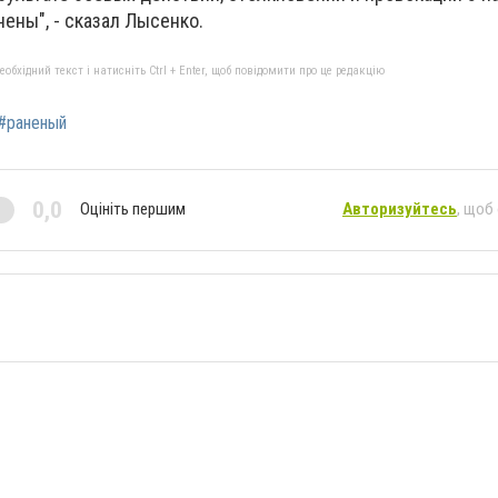
нены", - сказал Лысенко.
бхідний текст і натисніть Ctrl + Enter, щоб повідомити про це редакцію
#раненый
0,0
Оцініть першим
Авторизуйтесь
, щоб