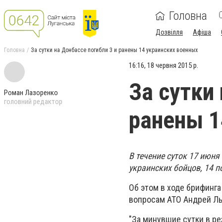
Головна
Дозвілля
Афіша
Головна
За сутки на Донбассе погибли 3 и ранены 14 украинских военных
16:16, 18 червня 2015 р.
За сутки
Роман Лазоренко
головний редактор
ранены 1
В течение суток 17 июня
украинских бойцов, 14 п
Об этом в ходе брифинг
вопросам АТО Андрей Л
"За минувшие сутки в ре