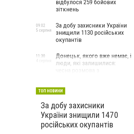
відбулося 259 бойових
зіткнень
За добу захисники України
09:02
5 серпня
знищили 1130 російських
окупантів
Донецьк, якого вже немає, і
11:30
4 серпня
люди, які залишилися:
чесна розмова з
В’ячеславом Верховським
ЛЮДИ УКРАЇНСЬКОГО ДОНЕЦЬКА
ТОП НОВИНИ
За добу захисники
України знищили 1470
російських окупантів