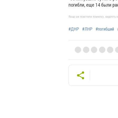
погибли, еще 14 были ра
Якщо ви помітили помилку, виділіть нео
#ДНР
#ЛНР
#погибший