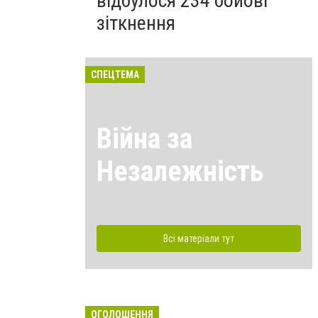
відбулося 234 бойові
зіткнення
СПЕЦТЕМА
Війна за
Незалежність
Всі матеріали тут
ОГОЛОШЕННЯ