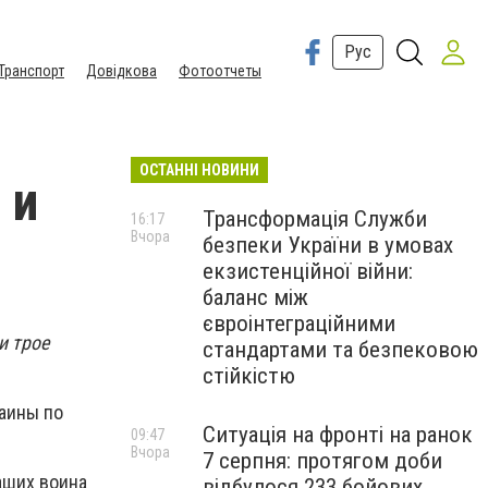
Рус
Транспорт
Довідкова
Фотоотчеты
ОСТАННІ НОВИНИ
 и
Трансформація Служби
16:17
Вчора
безпеки України в умовах
екзистенційної війни:
баланс між
євроінтеграційними
и трое
стандартами та безпековою
стійкістю
аины по
Ситуація на фронті на ранок
09:47
Вчора
7 серпня: протягом доби
аших воина
відбулося 233 бойових