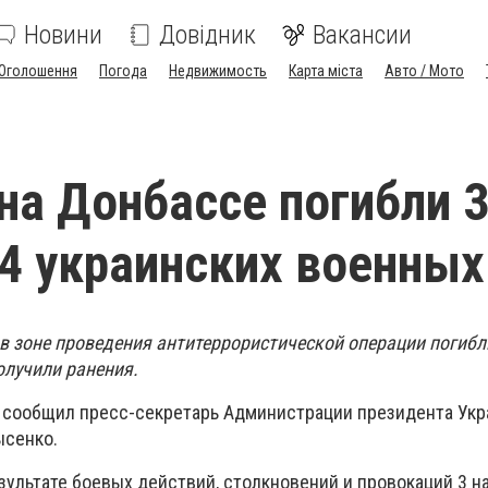
Новини
Довідник
Вакансии
Оголошення
Погода
Недвижимость
Карта міста
Авто / Мото
 на Донбассе погибли 3
4 украинских военных
 в зоне проведения антитеррористической операции погибл
олучили ранения.
а сообщил пресс-секретарь Администрации президента Укр
ысенко.
зультате боевых действий, столкновений и провокаций 3 н