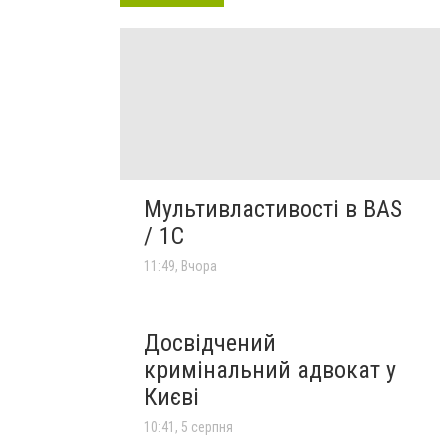
Мультивластивості в BAS
/ 1C
11:49, Вчора
Досвідчений
кримінальний адвокат у
Києві
10:41, 5 серпня