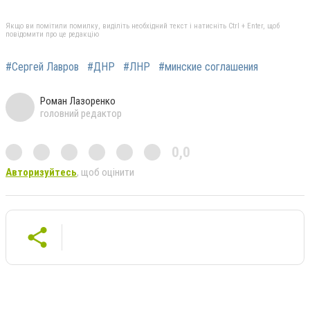
Якщо ви помітили помилку, виділіть необхідний текст і натисніть Ctrl + Enter, щоб
повідомити про це редакцію
#Сергей Лавров
#ДНР
#ЛНР
#минские соглашения
Роман Лазоренко
головний редактор
0,0
Авторизуйтесь
, щоб оцінити