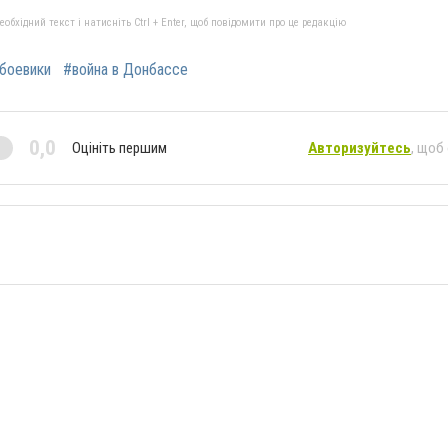
бхідний текст і натисніть Ctrl + Enter, щоб повідомити про це редакцію
боевики
#война в Донбассе
0,0
Оцініть першим
Авторизуйтесь
, щоб