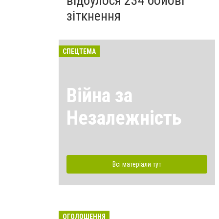
відбулося 234 бойові
зіткнення
СПЕЦТЕМА
Війна за
Незалежність
Всі матеріали тут
ОГОЛОШЕННЯ