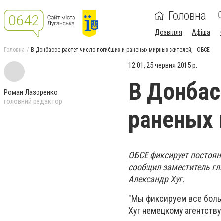
Головна
Дозвілля
Афіша
Головна
В Донбассе растет число погибших и раненых мирных жителей, - ОБСЕ
12:01, 25 червня 2015 р.
В Донбас
Роман Лазоренко
головний редактор
раненых 
ОБСЕ фиксирует постоянн
сообщил заместитель г
Александр Хуг.
"Мы фиксируем все боль
Хуг немецкому агентству