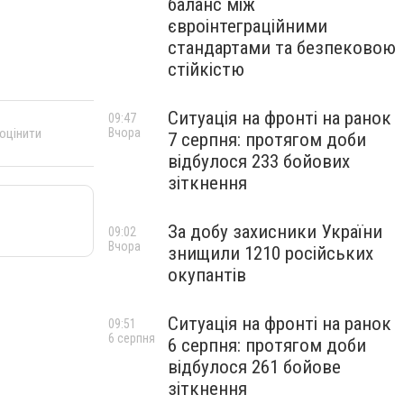
баланс між
євроінтеграційними
стандартами та безпековою
стійкістю
Ситуація на фронті на ранок
09:47
 оцінити
Вчора
7 серпня: протягом доби
відбулося 233 бойових
зіткнення
За добу захисники України
09:02
Вчора
знищили 1210 російських
окупантів
Ситуація на фронті на ранок
09:51
6 серпня
6 серпня: протягом доби
відбулося 261 бойове
зіткнення