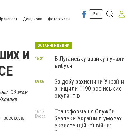
Рус
Транспорт
Довідкова
Фотоотчеты
ОСТАННІ НОВИНИ
ших и
В Луганську зранку лунали
15:31
вибухи
СЕ
За добу захисники України
09:06
знищили 1190 російських
ины. Об этом
окупантів
Украине
Трансформація Служби
16:17
Вчора
- рассказал
безпеки України в умовах
екзистенційної війни: