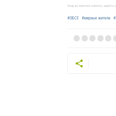
Якщо ви помітили помилку, виділіть нео
#ОБСЕ
#мирные жители
#