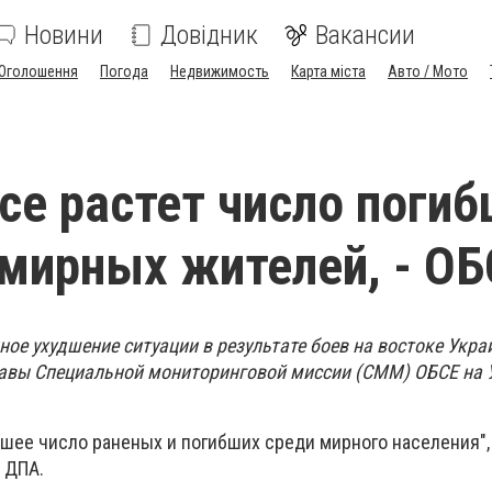
Новини
Довідник
Вакансии
Оголошення
Погода
Недвижимость
Карта міста
Авто / Мото
се растет число погиб
мирных жителей, - ОБ
ое ухудшение ситуации в результате боев на востоке Укра
лавы Специальной мониторинговой миссии (СММ) ОБСЕ на 
шее число раненых и погибших среди мирного населения", 
 ДПА.