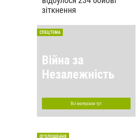
відбулося 234 бойові
зіткнення
СПЕЦТЕМА
Війна за
Незалежність
Всі матеріали тут
ОГОЛОШЕННЯ