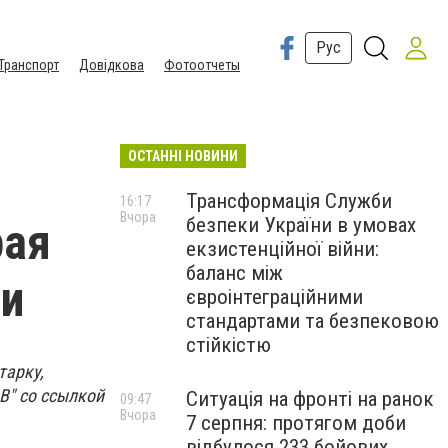
Рус
Транспорт
Довідкова
Фотоотчеты
ОСТАННІ НОВИНИ
Трансформація Служби
16:17
Вчора
безпеки України в умовах
рая
екзистенційної війни:
баланс між
ми
євроінтеграційними
стандартами та безпековою
стійкістю
тарку,
В" со ссылкой
Ситуація на фронті на ранок
09:47
Вчора
7 серпня: протягом доби
відбулося 233 бойових