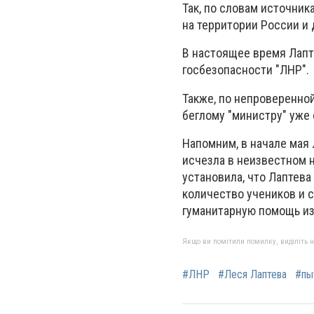
Так, по словам источник
на территории России и 
В настоящее время Лапт
госбезопасности "ЛНР".
Также, по непроверенной
беглому "министру" уже
Напомним, в начале мая
исчезла в неизвестном н
установила, что Лаптева
количество учеников и с
гуманитарную помощь из
Якщо ви помітили помилку, виділіть нео
#ЛНР
#Леся Лаптева
#пы