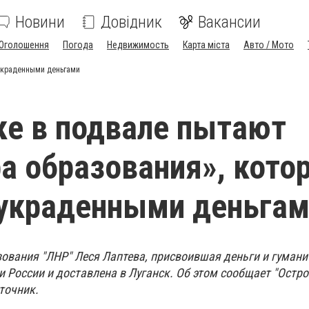
Новини
Довідник
Вакансии
Оголошення
Погода
Недвижимость
Карта міста
Авто / Мото
 украденными деньгами
ке в подвале пытают
а образования», кото
 украденными деньга
ования "ЛНР" Леся Лаптева, присвоившая деньги и гумани
 России и доставлена в Луганск. Об этом сообщает "Остро
точник.