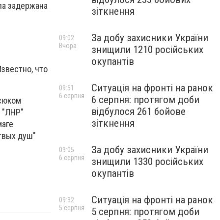
ла задержана
зіткнення
За добу захисники України
09:02
Вчора
знищили 1210 російських
окупантів
звестно, что
Ситуація на фронті на ранок
09:51
6 серпня
6 серпня: протягом доби
асюком
відбулося 261 бойове
 "ЛНР"
зіткнення
маге
твых душ"
За добу захисники України
09:05
6 серпня
знищили 1330 російських
окупантів
Ситуація на фронті на ранок
09:32
5 серпня
5 серпня: протягом доби