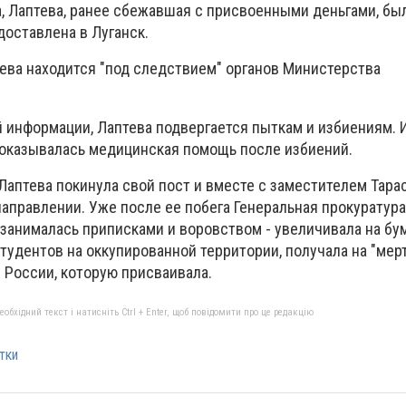
а, Лаптева, ранее сбежавшая с присвоенными деньгами, бы
доставлена в Луганск.
ева находится "под следствием" органов Министерства
 информации, Лаптева подвергается пыткам и избиениям. И
 оказывалась медицинская помощь после избиений.
 Лаптева покинула свой пост и вместе с заместителем Тар
аправлении. Уже после ее побега Генеральная прокуратура
 занималась приписками и воровством - увеличивала на бу
тудентов на оккупированной территории, получала на "мер
 России, которую присваивала.
бхідний текст і натисніть Ctrl + Enter, щоб повідомити про це редакцію
тки