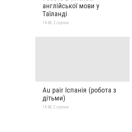
англійської мови у
Таїланді
14:48, 2 серпня
Au pair Іспанія (робота з
дітьми)
14:48, 2 серпня