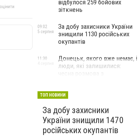
відбулося 259 бойових
 оцінити
зіткнень
За добу захисники України
09:02
5 серпня
знищили 1130 російських
окупантів
Донецьк, якого вже немає, і
11:30
4 серпня
люди, які залишилися:
чесна розмова з
В’ячеславом Верховським
ЛЮДИ УКРАЇНСЬКОГО ДОНЕЦЬКА
ТОП НОВИНИ
За добу захисники
України знищили 1470
російських окупантів