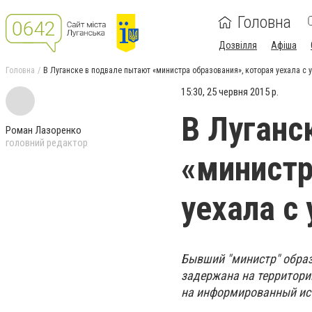
Головна
Дозвілля
Афіша
Головна
В Луганске в подвале пытают «министра образования», которая уехала с
15:30, 25 червня 2015 р.
В Луганс
Роман Лазоренко
головний редактор
«министр
уехала с
Бывший "министр" образ
задержана на территории
на информированный ис