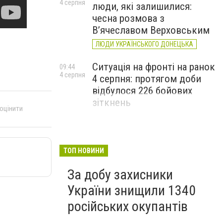
4 серпня
люди, які залишилися:
чесна розмова з
В’ячеславом Верховським
ЛЮДИ УКРАЇНСЬКОГО ДОНЕЦЬКА
Ситуація на фронті на ранок
09:44
4 серпня
4 серпня: протягом доби
відбулося 226 бойових
зіткнень
 оцінити
ТОП НОВИНИ
За добу захисники
України знищили 1340
російських окупантів