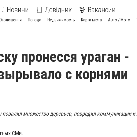
Новини
Довідник
Вакансии
Оголошення
Погода
Недвижимость
Карта міста
Авто / Мото
ску пронесся ураган -
вырывало с корнями
ан повалил множество деревьев, повредил коммуникации и
тных СМи.