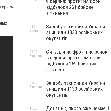
6 серпня: протягом доби
відбулося 261 бойове
 корнем
зіткнення
мных
За добу захисники України
09:05
Вчора
знищили 1330 російських
окупантів
Ситуація на фронті на ранок
09:32
5 серпня
5 серпня: протягом доби
відбулося 259 бойових
зіткнень
За добу захисники України
09:02
5 серпня
знищили 1130 російських
окупантів
Донецьк, якого вже немає, і
11:30