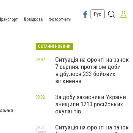
Рус
Транспорт
Довідкова
Фотоотчеты
ОСТАННІ НОВИНИ
Ситуація на фронті на ранок
09:47
7 серпня: протягом доби
відбулося 233 бойових
зіткнення
За добу захисники України
09:02
знищили 1210 російських
 линии
окупантів
Ситуація на фронті на ранок
09:51
Вчора