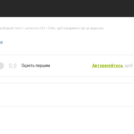
бхідний текст і натисніть Ctrl + Enter, щоб повідомити про це редакцію
ня
0,0
Оцініть першим
Авторизуйтесь
, щоб