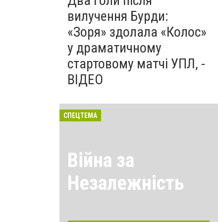
Два голи після
вилучення Бурди:
«Зоря» здолала «Колос»
у драматичному
стартовому матчі УПЛ, -
ВІДЕО
СПЕЦТЕМА
Війна за
Незалежність