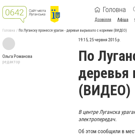
Головна
Дозвілля
Афіша
Головна
По Луганску пронесся ураган - деревья вырывало с корнями (ВИДЕО)
19:15, 25 червня 2015 р.
По Луган
Ольга Романова
редактор
деревья 
(ВИДЕО)
В центре Луганска ураг
электропередач.
Об этом сообщили в мес