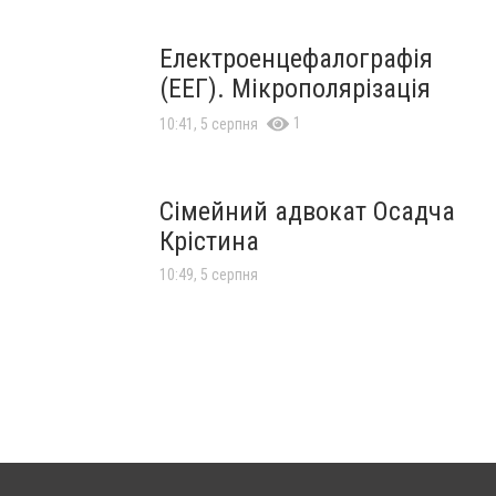
Електроенцефалографія
(ЕЕГ). Мікрополярізація
1
10:41, 5 серпня
Сімейний адвокат Осадча
Крістина
10:49, 5 серпня