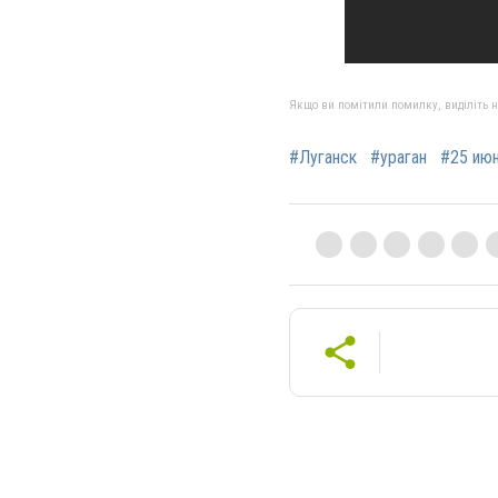
Якщо ви помітили помилку, виділіть нео
#Луганск
#ураган
#25 ию