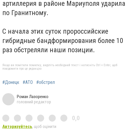
артиллерия в районе Мариуполя ударила
по Гранитному.
С начала этих суток пророссийские
гибридные бандформирования более 10
раз обстреляли наши позиции.
Якщо ви помітили помилку, виділіть необхідний текст і натисніть Ctrl + Enter, щоб
повідомити про це редакцію
#Донецк
#АТО
#обстрел
Роман Лазоренко
головний редактор
0,0
Авторизуйтесь
, щоб оцінити