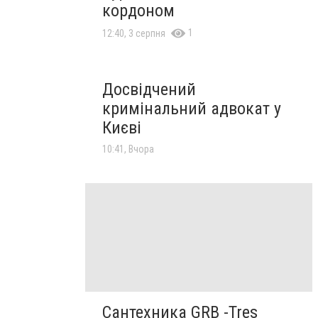
кордоном
1
12:40, 3 серпня
Досвідчений
кримінальний адвокат у
Києві
10:41, Вчора
Сантехника GRB -Tres