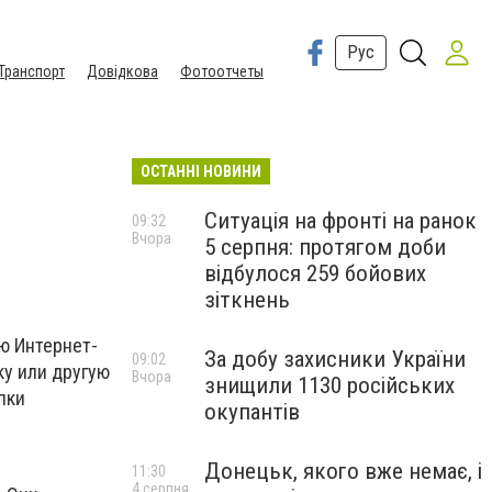
Рус
Транспорт
Довідкова
Фотоотчеты
ОСТАННІ НОВИНИ
Ситуація на фронті на ранок
09:32
Вчора
5 серпня: протягом доби
відбулося 259 бойових
зіткнень
ю Интернет-
За добу захисники України
09:02
ку или другую
Вчора
знищили 1130 російських
пки
окупантів
Донецьк, якого вже немає, і
11:30
4 серпня