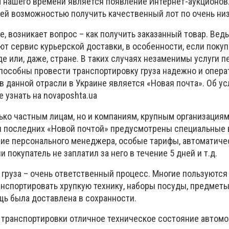
нашего времени является появление Интернет-аукционов
ей возможностью получить качественный лот по очень низ
ае, возникает вопрос – как получить заказанный товар. Вед
т сервис курьерской доставки, в особенности, если покуп
де или, даже, стране. В таких случаях незаменимы услуги п
пособны провести транспортировку груза надежно и опера
в данной отрасли в Украине является «Новая почта». Об ус
 узнать на novaposhta.ua
ко частным лицам, но и компаниям, крупным организациям,
я последних «Новой почтой» предусмотрены специальные
ие персонального менеджера, особые тарифы, автоматиче
 покупатель не заплатил за него в течение 5 дней и т.д.
 груза – очень ответственный процесс. Многие пользуются
нспортировать хрупкую технику, наборы посуды, предметы 
щь была доставлена в сохранности.
 транспортировки отличное техническое состояние автом