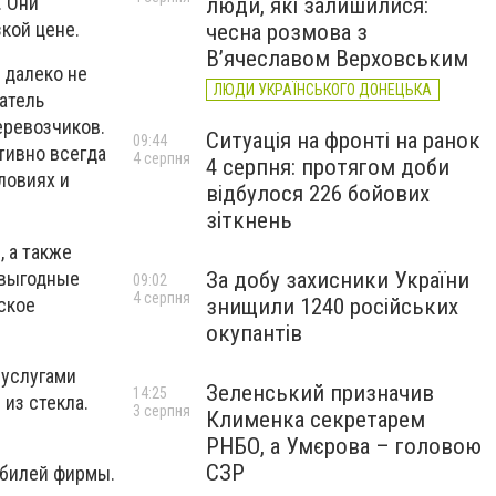
. Они
люди, які залишилися:
кой цене.
чесна розмова з
В’ячеславом Верховським
ь далеко не
ЛЮДИ УКРАЇНСЬКОГО ДОНЕЦЬКА
атель
еревозчиков.
Ситуація на фронті на ранок
09:44
тивно всегда
4 серпня
4 серпня: протягом доби
ловиях и
відбулося 226 бойових
зіткнень
 а также
 выгодные
За добу захисники України
09:02
4 серпня
ское
знищили 1240 російських
окупантів
 услугами
Зеленський призначив
14:25
из стекла.
3 серпня
Клименка секретарем
РНБО, а Умєрова – головою
СЗР
обилей фирмы.