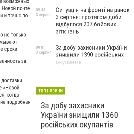
ие возможных
В Новой почте
Ситуація на фронті на ранок
09:44
и и точно по
3 серпня
3 серпня: протягом доби
відбулося 207 бойових
зіткнень
о не только
умывают
За добу захисники України
09:01
е сроки.
3 серпня
знищили 1390 російських
венность за
окупантів
 доставки.
ие «Новой
ТОП НОВИНИ
я, когда
ена подробная
За добу захисники
України знищили 1360
російських окупантів