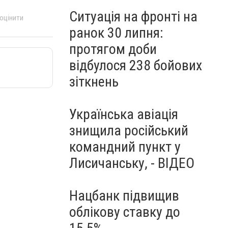
Ситуація на фронті на
 оцінити
ранок 30 липня:
протягом доби
відбулося 238 бойових
зіткнень
Українська авіація
знищила російський
командний пункт у
Лисичанську, - ВІДЕО
Нацбанк підвищив
облікову ставку до