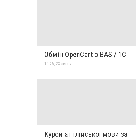
Обмін OpenCart з BAS / 1C
10:26, 23 липня
Курси англійської мови за