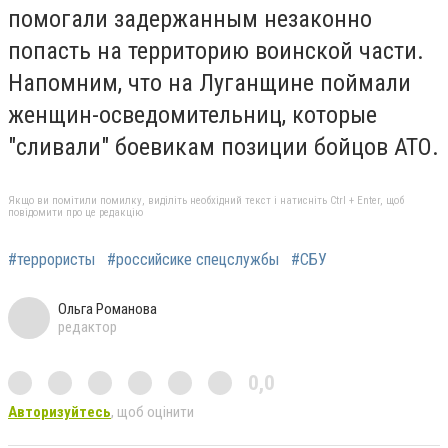
помогали задержанным незаконно
попасть на территорию воинской части.
Напомним, что на Луганщине поймали
женщин-осведомительниц, которые
"сливали" боевикам позиции бойцов АТО.
Якщо ви помітили помилку, виділіть необхідний текст і натисніть Ctrl + Enter, щоб
повідомити про це редакцію
#террористы
#российсике спецслужбы
#СБУ
Ольга Романова
редактор
0,0
Авторизуйтесь
, щоб оцінити