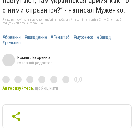
наступают, там украинская армия как-то
с ними справится?” - написал Муженко.
Якщо ви помітили помилку, виділіть необхідний текст і натисніть Ctrl + Enter, щоб
повідомити про це редакцію
#боевики
#нападение
#Генштаб
#муженко
#Запад
#реакция
Роман Лазоренко
головний редактор
0,0
Авторизуйтесь
, щоб оцінити