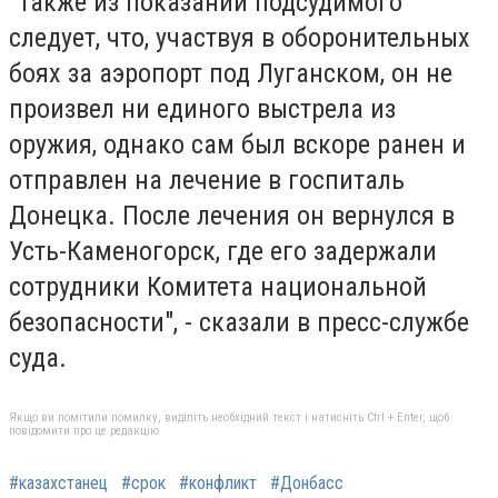
"Также из показаний подсудимого
следует, что, участвуя в оборонительных
боях за аэропорт под Луганском, он не
произвел ни единого выстрела из
оружия, однако сам был вскоре ранен и
отправлен на лечение в госпиталь
Донецка. После лечения он вернулся в
Усть-Каменогорск, где его задержали
сотрудники Комитета национальной
безопасности", - сказали в пресс-службе
суда.
Якщо ви помітили помилку, виділіть необхідний текст і натисніть Ctrl + Enter, щоб
повідомити про це редакцію
#казахстанец
#срок
#конфликт
#Донбасс