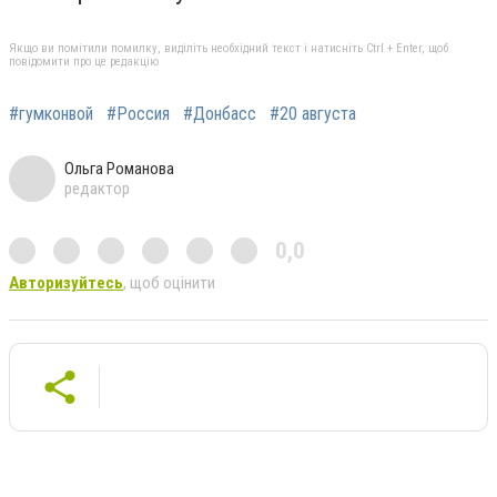
Якщо ви помітили помилку, виділіть необхідний текст і натисніть Ctrl + Enter, щоб
повідомити про це редакцію
#гумконвой
#Россия
#Донбасс
#20 августа
Ольга Романова
редактор
0,0
Авторизуйтесь
, щоб оцінити