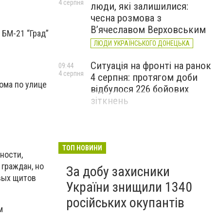
4 серпня
люди, які залишилися:
чесна розмова з
В’ячеславом Верховським
 БМ-21 “Град”
ЛЮДИ УКРАЇНСЬКОГО ДОНЕЦЬКА
Ситуація на фронті на ранок
09:44
4 серпня
4 серпня: протягом доби
ома по улице
відбулося 226 бойових
зіткнень
ТОП НОВИНИ
ности,
граждан, но
За добу захисники
вых щитов
України знищили 1340
російських окупантів
м