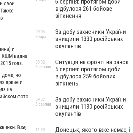
6 серпня: протягом доби
ли свои
відбулося 261 бойове
 Также
зіткнення
ов
За добу захисники України
09:05
Вчора
знищили 1330 російських
окупантів
ина) и
же КШМ видна
Ситуація на фронті на ранок
09:32
2015 года.
5 серпня
5 серпня: протягом доби
 доме, но
відбулося 259 бойових
ях яркие и
зіткнень
ода на
майском фото
За добу захисники України
09:02
5 серпня
знищили 1130 російських
окупантів
ожники. В
се,
Донецьк, якого вже немає, і
11:30