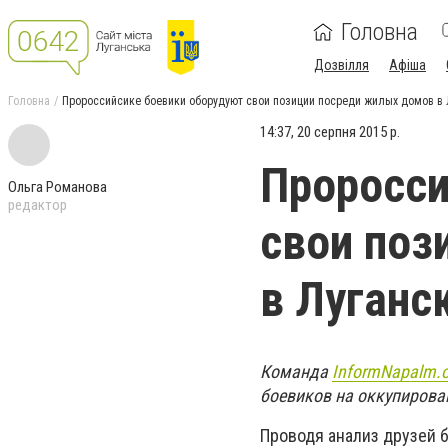
Головна
Дозвілля
Афіша
Головна
Пророссийсике боевики оборудуют свои позиции посреди жилых домов в 
14:37, 20 серпня 2015 р.
Проросси
Ольга Романова
редактор
свои поз
в Луганс
Команда
InformNapalm.
боевиков на оккупирова
Проводя анализ друзей 