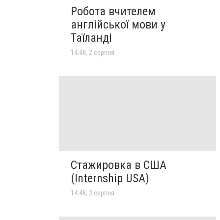
Робота вчителем
англійської мови у
Таїланді
14:48, 2 серпня
Стажировка в США
(Internship USA)
14:48, 2 серпня