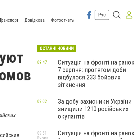
Рус
Транспорт
Довідкова
Фотоотчеты
ОСТАННІ НОВИНИ
дуют
Ситуація на фронті на ранок
09:47
7 серпня: протягом доби
домов
відбулося 233 бойових
зіткнення
За добу захисники України
09:02
знищили 1210 російських
ийских
окупантів
Ситуація на фронті на ранок
09:51
ссийские
Вчора