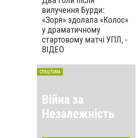
Два голи після
вилучення Бурди:
«Зоря» здолала «Колос»
у драматичному
стартовому матчі УПЛ, -
ВІДЕО
СПЕЦТЕМА
Війна за
Незалежність