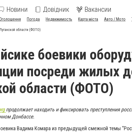
Новини
Довідник
Вакансии
Оголошення
Погода
Недвижимость
Карта міста
Авто / Мото
Луганской области (ФОТО)
йсике боевики обору
иции посреди жилых 
кой области (ФОТО)
org
продолжает находить и фиксировать преступления росс
нном Донбассе.
боевика Вадима Комара из предыдущей смежной темы “Ро