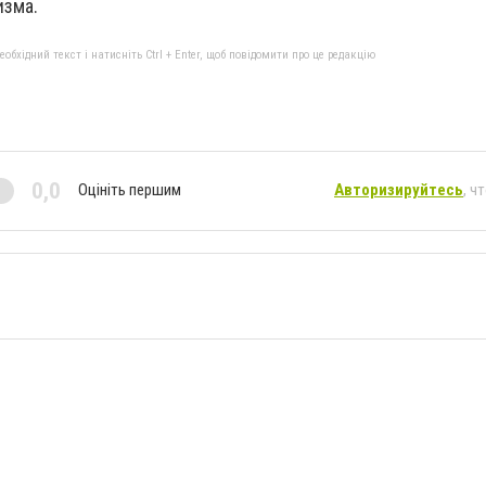
изма.
бхідний текст і натисніть Ctrl + Enter, щоб повідомити про це редакцію
0,0
Оцініть першим
Авторизируйтесь
, ч