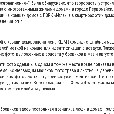
азграничения»“, была обнаружено, что террористы устрои
ла с многоэтажными жилыми домами в городе Первомайск.
и на крышах домов с ПЗРК «Игла», а в квартирах этих дом
едения огня.
ой с крыши дома, запечатлена КШМ (командно-штабная маш
белой меткой на крыше для идентификации с воздуха. Так
гих фото, выложенных в соцсети у боевиков в мае и августе 
эти фото сделаны в одном и том же месте возле подьезда в
емя. Во-первых, на майском фото трава и листья на деревь
овском фото листья на деревьях уже с желтизной. Т.е. пог
ет датам на них. Во-вторых, окна на 3-ем и 4-м этажах на 
овском – уже забиты досками.
 боевиков здесь постоянная позиция, а люди в домах – зал