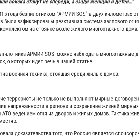
аши войска станут не спереди, а сзади женщин и детей…“
015 года безпилотником “АРМИИ SOS” в двух километрах от
в были зафиксированы реактивная система залпового огня
комплектом на стоянке возле жилого многоэтажного дома.
езпилотника АРМИИ SOS
можно наблюдать многоэтажные д
к, о которых идет речь в нашей статье.
етна военная техника, стоящая среди жилых домов.
кие террористы не только не выполняют мирные договорен
ие напряженности в регионе и сохранение жизней мирных 
 АТО ведением огня из дворов и жилых домов. Тактика жи
местно.
овала доказательства того, что Россия является спонсоро