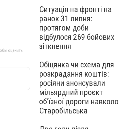
Ситуація на фронті на
ранок 31 липня:
протягом доби
відбулося 269 бойових
зіткнення
тобы оценить
Обіцянка чи схема для
розкрадання коштів:
росіяни анонсували
мільярдний проєкт
об’їзної дороги навколо
Старобільська