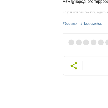
международного террор
Якщо ви помітили помилку, виділіть нео
#боевики
#Первомайск