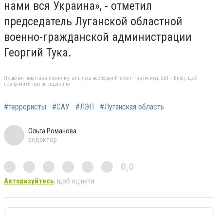
нами вся Украина», - отметил
председатель Луганской областной
военно-гражданской администрации
Георгий Тука.
Якщо ви помітили помилку, виділіть необхідний текст і натисніть Ctrl + Enter, щоб
повідомити про це редакцію
#террористы
#САУ
#ЛЭП
#Луганская область
Ольга Романова
редактор
0,0
Авторизуйтесь
, щоб оцінити