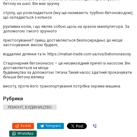
бетону на шасі. Він має зручну
стрілу, що розкладається (яку ще називають трубою-бетоноводом),
що складається з кількох
рухливих колін, і що являє собою щось на зразок маніпулятора. За
допомогою такого зручного
пристосування? суміш доставляється безпосередньо до місця
застосування: високі будівлі,
віддалені ділянки та ін. https://matian-trade.com.ua/rus/betononasosy
Стаціонарний бетононасос – це несамохідний причіп із насосом. Він
доставляється на місце
будівництва за допомогою тягача Такий насос здатний прокачувати
більше бетону велику
висоту, проте його транспортування потрібна окрема машина.
Рубрики
РЕМОНТ, БУДІВНИЦТВО
Reddit
Telegram
Viber
WhatsApp