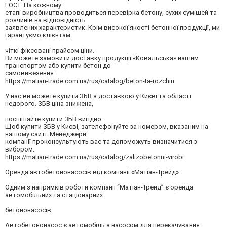
ГОСТ. На кожному
етапі виробництва проводиться перевірка бетону, сухих сумішей та
розчинів на відповідність
заявлених характеристик. Крім високої якості бетонної продукції, ми
гарантуємо клієнтам
чіткі фіксовані прайсом ціни.
Ви можете замовити доставку продукції «Ковальська» нашим
транспортом або купити бетон до
самовивезення.
https://matian-trade.com.ua/rus/catalog/beton-ta-rozchin
У нас ви можете купити ЗБВ з доставкою у Києві та області
недорого. ЗБВ ціна знижена,
поспішайте купити ЗБВ вигідно.
Щоб купити ЗБВ у Києві, зателефонуйте за номером, вказаним на
нашому сайті. Менеджери
компанії проконсультують вас та допоможуть визначитися з
вибором.
https://matian-trade.com.ua/rus/catalog/zalizobetonni-virobi
Оренда автобетононасосів від компанії «Матіан-Трейд».
Одним з напрямків роботи компанії “Матіан-Трейд” є оренда
автомобільних та стаціонарних
бетононасосів.
Автобетононасос є автомобіль з насосом для перекачування