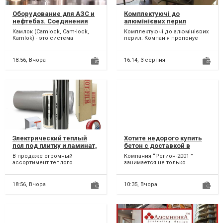
Оборудование для АЗС и
Комплектуючі до
нефтебаз. Соединения
алюмінієвих перил
CAMLOCK
Камлок (Camlock, Cam-lock,
Комплектуючі до алюмінієвих
Kamlok) - это система
перил. Компанія пропонує
быстроразъёмных
широкий спектр послуг у
соединений кулачкового
сфері будівельного бізн...
типа, позвол...
18:56,
Вчора
16:14,
3 серпня
Электрический теплый
Хотите недорого купить
пол под плитку и ламинат,
бетон с доставкой в
маты, кабели
Броварах? 2020
В продаже огромный
Компания “Регион-2001 ”
ассортимент теплого
занимается не только
электрического пола для
производством и продажей
монтажа под плитку и
бетона, но и его доставкой
ламинат: - кабе...
по...
18:56,
Вчора
10:35,
Вчора