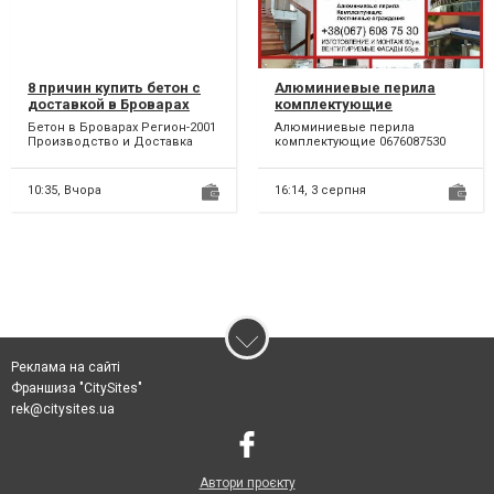
8 причин купить бетон с
Алюминиевые перила
доставкой в Броварах
комплектующие
Бетон в Броварах Регион-2001
Алюминиевые перила
Производство и Доставка
комплектующие 0676087530
Бетона в Бровары,
Броварской и
Бориспольски...
10:35,
Вчора
16:14,
3 серпня
Реклама на сайті
Франшиза "CitySites"
rek@citysites.ua
Автори проєкту