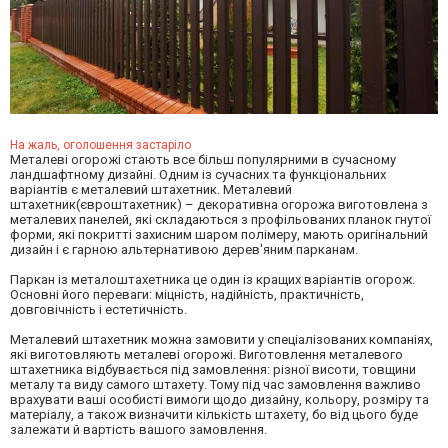
На жаль, оголошення застаріло
Металеві огорожі стають все більш популярними в сучасному
ландшафтному дизайні. Одним із сучасних та функціональних
варіантів є металевий штахетник. Металевий
штахетник(євроштахетник) – декоративна огорожа виготовлена з
металевих панелей, які складаються з профільованих планок гнутої
форми, які покритті захисним шаром полімеру, мають оригінальний
дизайн і є гарною альтернативою дерев'яним парканам.
Паркан із металоштахетника це один із кращих варіантів огорож.
Основні його переваги: міцність, надійність, практичність,
довговічність і естетичність.
Металевий штахетник можна замовити у спеціалізованих компаніях,
які виготовляють металеві огорожі. Виготовлення металевого
штахетника відбувається під замовлення: різної висоти, товщини
металу та виду самого штахету. Тому під час замовлення важливо
врахувати ваші особисті вимоги щодо дизайну, кольору, розміру та
матеріалу, а також визначити кількість штахету, бо від цього буде
залежати й вартість вашого замовлення.