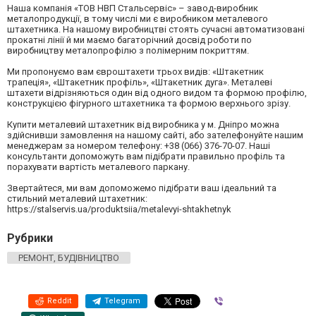
Наша компанія «ТОВ НВП Стальсервіс» – завод-виробник
металопродукції, в тому числі ми є виробником металевого
штахетника. На нашому виробництві стоять сучасні автоматизовані
прокатні лінії й ми маємо багаторічний досвід роботи по
виробництву металопрофілю з полімерним покриттям.
Ми пропонуємо вам євроштахети трьох видів: «Штакетник
трапеція», «Штакетник профіль», «Штакетник дуга». Металеві
штахети відрізняються один від одного видом та формою профілю,
конструкцією фігурного штахетника та формою верхнього зрізу.
Купити металевий штахетник від виробника у м. Дніпро можна
здійснивши замовлення на нашому сайті, або зателефонуйте нашим
менеджерам за номером телефону: +38 (066) 376-70-07. Наші
консультанти допоможуть вам підібрати правильно профіль та
порахувати вартість металевого паркану.
Звертайтеся, ми вам допоможемо підібрати ваш ідеальний та
стильний металевий штахетник:
https://stalservis.ua/produktsiia/metalevyi-shtakhetnyk
Рубрики
РЕМОНТ, БУДІВНИЦТВО
Reddit
Telegram
Viber