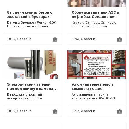
8 причин купить бетон с
Оборудование для АЗС и
доставкой в Броварах
нефтебаз. Соединения
CAMLOCK
Бетон в Броварах Регион-2001
Камлок (Camlock, Cam-lock,
Производство и Доставка
Kamlok) - это система
Бетона в Бровары,
быстроразъёмных
Броварской и
соединений кулачкового
Бориспольски...
типа, позвол...
10:35,
5 серпня
18:56,
5 серпня
Электрический теплый
Алюминиевые перила
пол под плитку и ламинат,
комплектующие
маты, кабели
В продаже огромный
Алюминиевые перила
ассортимент теплого
комплектующие 0676087530
электрического пола для
монтажа под плитку и
ламинат: - кабе...
18:56,
5 серпня
16:14,
3 серпня