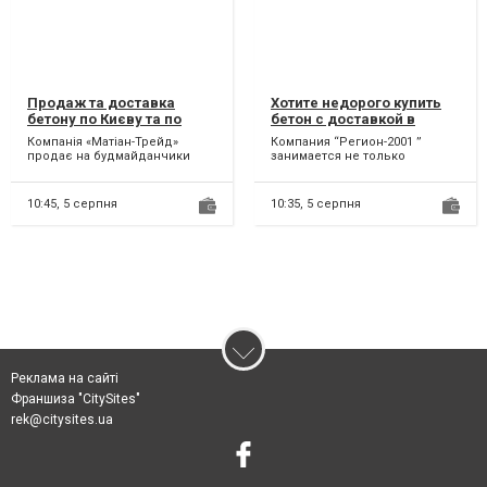
Продаж та доставка
Хотите недорого купить
бетону по Києву та по
бетон с доставкой в
Україні.
Броварах? 2020
Компанія «Матіан-Трейд»
Компания “Регион-2001 ”
продає на будмайданчики
занимается не только
Києва та Київської області
производством и продажей
високоякісну бетонну про...
бетона, но и его доставкой
по...
10:45,
5 серпня
10:35,
5 серпня
Реклама на сайті
Франшиза "CitySites"
rek@citysites.ua