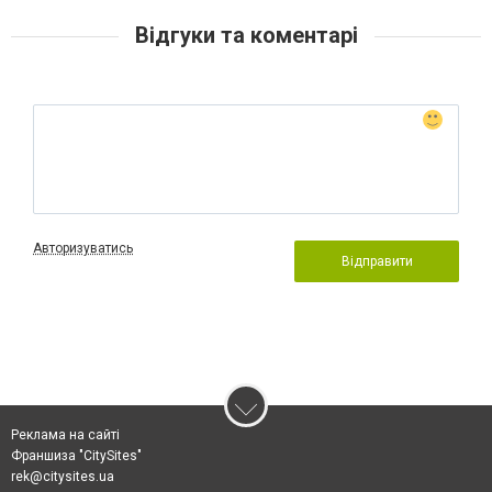
Відгуки та коментарі
Авторизуватись
Відправити
Реклама на сайті
Франшиза "CitySites"
rek@citysites.ua