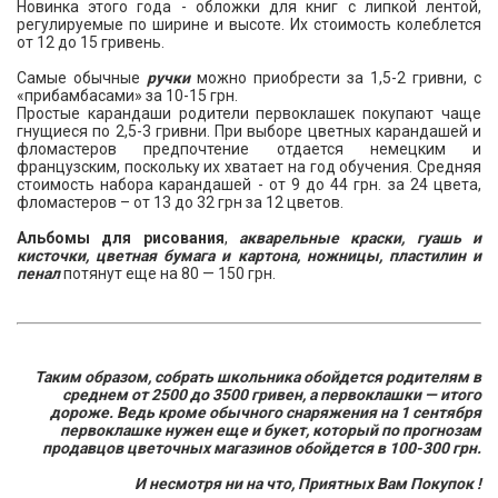
Новинка этого года - обложки для книг с липкой лентой,
регулируемые по ширине и высоте. Их стоимость колеблется
от 12 до 15 гривень.
Самые обычные
ручки
можно приобрести за 1,5-2 гривни, с
«прибамбасами» за 10-15 грн.
Простые карандаши родители первоклашек покупают чаще
гнущиеся по 2,5-3 гривни. При выборе цветных карандашей и
фломастеров предпочтение отдается немецким и
французским, поскольку их хватает на год обучения. Средняя
стоимость набора карандашей - от 9 до 44 грн. за 24 цвета,
фломастеров – от 13 до 32 грн за 12 цветов.
Альбомы для рисования
,
акварельные краски, гуашь и
кисточки, цветная бумага и картона, ножницы, пластилин и
пенал
потянут еще на 80 — 150 грн.
Таким образом, собрать школьника обойдется родителям в
среднем от 2500 до 3500 гривен, а первоклашки — итого
дороже. Ведь кроме обычного снаряжения на 1 сентября
первоклашке нужен еще и букет, который по прогнозам
продавцов цветочных магазинов обойдется в 100-300 грн.
И несмотря ни на что, Приятных Вам Покупок !