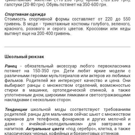
галстуки (20-80 грн). Обувь потянет на 350-600 грн.
Спортивная одежда
Стоимость спортивной формы составляет от 220 до 550
гривень. В моде - трикотажные костюмы голубого, зеленого,
красного, розового и серого цветов. Кроссовки или кеды
вытянут еще на 200-400 гривень.
Школьный рюкзак
Ранец
- обязательный аксессуар любого первоклассника
потянет на 150-350 грн. Дети любят яркие модели с
различными героями мультсериалов или актеров из любимых
фильмов. Родителей же интересуют качество и цена. Они
выбирают ранцы с множеством отделений, возможностью
стирки в машинке, ортопедической спинкой, а также
уплотненным дном, широкими лямками и светоотражающими
накладками с нескольких сторон.
Тенденции
школьной моды соответствуют требованиям
родителей: ранцы для мальчиков сейчас шьют с множеством
карманов для телефонов, фонариков и других мелочей и
даже с ячейкой-«холодильником» для завтраков и
напитков.
Актуальные цвета
: «под серебро», клетка, а также
классических черных, кофейных и брезентовых оттенков.