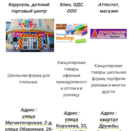
Карусель, детский
Клен, ОДС,
Аттестат,
торговый центр
ООО
магазин
Канцелярские
Канцелярские
товары,
товары, школьная
Школьная форма для
офисные
форма, портфели
стильных.
принадлежност
рюкзаки и многое
и оптом и в
другое
розницу
Адрес :
Адрес :
Адрес :
улица
улица
квартал
Магнитогорская, 2-д
,
Королева, 33,
Дружбы,
улица Оборонная, 26-