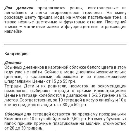
Для девочек
предлагаются ранцы, изготовленные из
легчайшего и легко стирающегося «трилона». На смену
розовому цвету пришла мода на мягкие пастельные тона, а
также нежные цветочные и фруктовые оттенки. Последний
«писк» – магнитные замки и флуоресцентные отражающие
наклейки.
Канцелярия
Дневник
Обычных дневников в картонной обложке белого цвета в этом
году уже не найти. Сейчас в моде дневники исключительно
цветные, с красивыми обложками и со всевозможными
шпаргалками. Цены - от 15 до 55 грн.
Тетради. Дети и их родители, несмотря на рекомендации
психологов, выбирают тетради с яркими иллюстрациями.
Цены на тетради колеблются в диапазоне 1,5-2,5 гривни за 12
листов. Соответственно, за 10 тетрадей в косую линейку и 10 в
клетку придется вылодить от 30 до 50 грн.
Обложки
для тетрадей остаются по-прежнему прозрачными.
Комплект из 10 штук обойдется 5-7,50 грн. На смену бумажных
папок пришли прочные пластиковые на молнии, стоимостью
от 20 до 30 гривень.