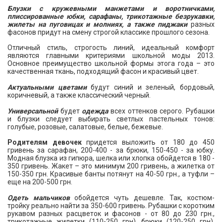
Блузки
с кружевными манжетами и воротничками,
плиссированные юбки, сарафаны, трикотажные безрукавки,
жилеты на пуговицах и молниях, а также пиджаки
разных
фасонов придут на смену строгой классике прошлого сезона.
Отличный стиль, строгость линий, идеальный комфорт
являются главными критериями школьной моды 2013.
Основное преимущество школьной формы этога года – это
качественная ткань, подходящий фасон и красивый цвет.
Актуальными цветами
будут синий и зеленый, бордовый,
коричневый, а также классический черный.
Универсальной
будет
одежда
всех оттенков серого. Рубашки
и блузки следует выбирать светлых пастельных тонов:
голубые, розовые, салатовые, белые, бежевые.
Родителям девочек
придется выложить от 180 до 450
гривень за сарафан, 200-400 - за брюки, 150-450 - за юбку.
Модная блузка из гипюра, шелка или хлопка обойдется в 180 -
350 гривень. Жакет – это минимум 200 гривень, а жилетка от
150-350 грн. Красивые банты потянут на 40-50 грн., а туфли –
еще на 200-500 грн.
Одеть мальчиков
обойдется чуть дешевле. Так, костюм-
тройку реально найти за 350-600 гривень. Рубашки с коротким
рукавом разных расцветок и фасонов - от 80 до 230 грн.,
трикотажные жилетки (110-250 грн), брюки (120-250 грн),