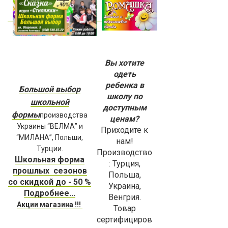
Вы хотите
одеть
ребенка в
Большой выбор
школу по
школьной
доступным
формы
п
роизводства
ценам?
Украины “ВЕЛМА” и
Приходите к
“МИЛАНА”, Польши,
нам!
Турции.
Производство
Школьная форма
: Турция,
прошлых сезонов
Польша,
со скидкой до - 50 %
Украина,
Подробнее...
Венгрия.
Акции магазина !!!
Товар
сертифициров