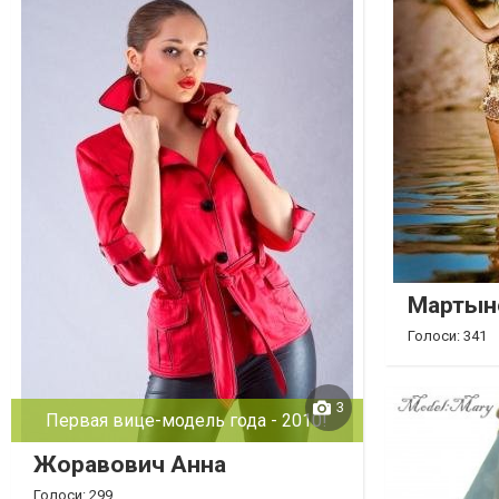
Мартын
Голоси: 341
3
Первая вице-модель года - 2010!
Жоравович Анна
Голоси: 299