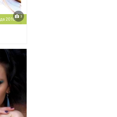
3
да 2010!