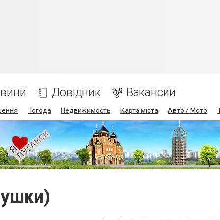
вини
Довідник
Вакансии
шення
Погода
Недвижимость
Карта міста
Авто / Мото
вушки)