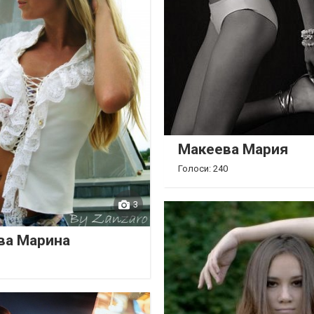
Макеева Мария
Голоси: 240
3
ва Марина