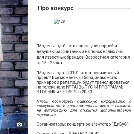
Про конкурс
"Модель года" - это проект для парней и
девушек, рассчитанный на поиск новых лиц
для известных брендов! Возрастная категория
от 16 - 25 лет.
"Модель Года - 2010"- это телевизионный
проект!
Все моменты отбора, знакомств,
примерок и репетиций будут транслироваться
на телеканале ИРТА! ВЫПУСКИ ПРОГРАММ:
ВТОРНИК и ЧЕТВЕРГ в 20.30
Чтобы посмотреть подробную информацию о
конкурсантке и дополнительные фото – нажмите
на фотографию для открытия дополнительной
странички.
Организаторы: концертное агентство "ДиВуС":
4
Сергеев Игорь - (066) 692-48-42