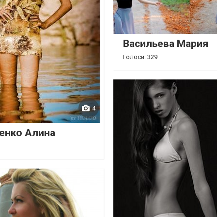
Васильева Мария
Голоси: 329
4
енко Алина