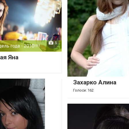
5
ель года - 2010!!!!
ая Яна
Захарко Алина
Голоси: 162