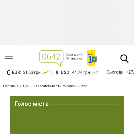
Сьогодні
+27,
EUR:
51,63 грн.
USD:
44,74 грн.
Головна
День Независимости Украины - это...
Голос міста