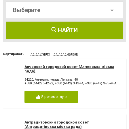
НАЙТИ
Сортировать:
по рейтингу
по просмотрам
Алчевский городской совет (Алчевська міська
рада)
94220, Алчевск, улица Ленина, 48
+380 (6442) 3-42-22
,
+380 (6442) 3-13-44
,
+380 (6442) 3-75-44 Алчевська міська рада
Я рекомендую
Антрацитовский городской совет
(Антрацитівська міська рада)