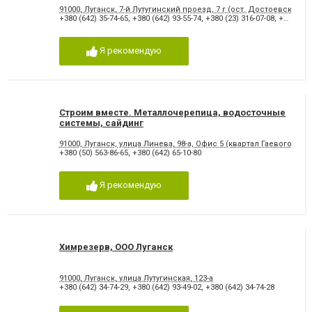
91000, Луганск, 7-й Лутугинский проезд, 7 г (ост. Достоевского)
+380 (642) 35-74-65
,
+380 (642) 93-55-74
,
+380 (23) 316-07-08
,
+380 (50) 476-35-17
Я рекомендую
Строим вместе. Металлочерепица, водосточные
системы, сайдинг
91000, Луганск, улица Линева, 98-а, Офис 5 (квартал Гаевого, оп
+380 (50) 563-86-65
,
+380 (642) 65-10-80
Я рекомендую
Химрезерв, ООО Луганск
91000, Луганск, улица Лутугинская, 123-а
+380 (642) 34-74-29
,
+380 (642) 93-49-02
,
+380 (642) 34-74-28