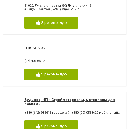
91020, Луганск, проезд 8-й Лутугинский, 8
+380(50)559-42-93
,
+380(99)680-17-11
Я рекомендую
НОЯБРЬ 95
(95) 407-66-42
Я рекомендую
Будинок, ЧП - Стройматериалы, материалы для
рекламы
+380 (642) 935616 городской
,
+380 (99) 0563622 мобильный
,
+380 
Я рекомендую