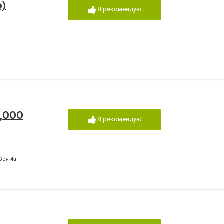
о)
Я рекомендую
л,ООО
Я рекомендую
бря 4а