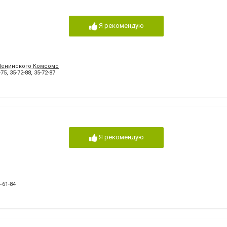
Я рекомендую
 Ленинского Комсомола, 7г, 2а
-75
,
35-72-88
,
35-72-87
Я рекомендую
-61-84