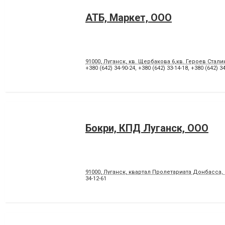
АТБ, Маркет, ООО
91000, Луганск, кв. Щербакова 6,кв. Героев Сталин
+380 (642) 34-90-24
,
+380 (642) 33-14-18
,
+380 (642) 34
Бокри, КПД Луганск, ООО
91000, Луганск, квартал Пролетариата Донбасса, 
34-12-61