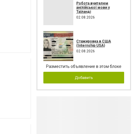
Робота вчителем
англійської мови у
Таїланді
02.08.2026
Стажировка в США
(Internship USA)
02.08.2026
Разместить объявление в этом блоке
Добавить