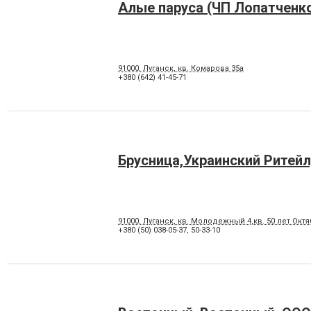
Алые паруса (ЧП Лопатченк
91000, Луганск, кв. Комарова 35а
+380 (642) 41-45-71
Брусница,Украинский Ритей
91000, Луганск, кв. Молодежный 4,кв. 50 лет Октя
+380 (50) 038-05-37
,
50-33-10