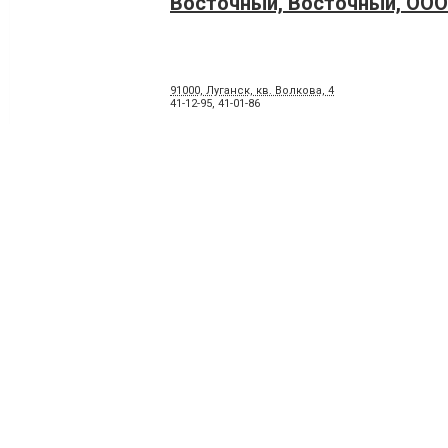
Восточный, Восточный, ООО
91000, Луганск, кв. Волкова, 4
41-12-95
,
41-01-86
Spar, супермаркет
91000, Луганск, улица Курчатова, 7, кв. Якира, 7
41-71-70
,
59-97-12
,
59-97-31
,
59-97-32
Молодежный, Молодежный 