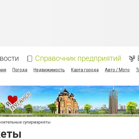
вости
Справочник предприятий
ния
Погода
Недвижимость
Карта города
Авто / Мото
Т
роительные супермаркеты
кеты