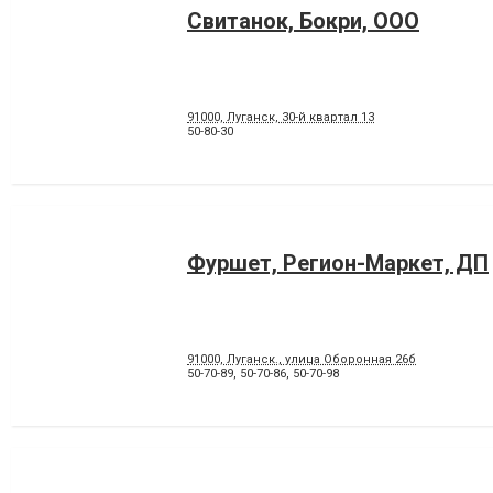
Свитанок, Бокри, ООО
91000, Луганск, 30-й квартал 13
50-80-30
Фуршет, Регион-Маркет, ДП
91000, Луганск., улица Оборонная 26б
50-70-89
,
50-70-86
,
50-70-98