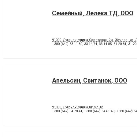
Семейный, Лелека ТД, ООО
91000, Луганск, улица Советская, 2-а, Жукова, кв.
+380 (642) 33-11-82
,
33-14-74
,
33-14-85
,
31-20-81
,
31-20
Апельсин, Свитанок, ООО
91000, Луганск, улица КИМа 1б
+380 (642) 64-78-41
,
+380 (642) 64-61-40
,
+380 (642) 64