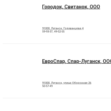
Городок, Свитанок, ООО
91000, Луганск, Годуванцева 4
59-93-37
,
49-52-55
ЕвроСпар, Спар-Луганск, ОО
91000, Луганск, улица Оборонная 26
50-57-49