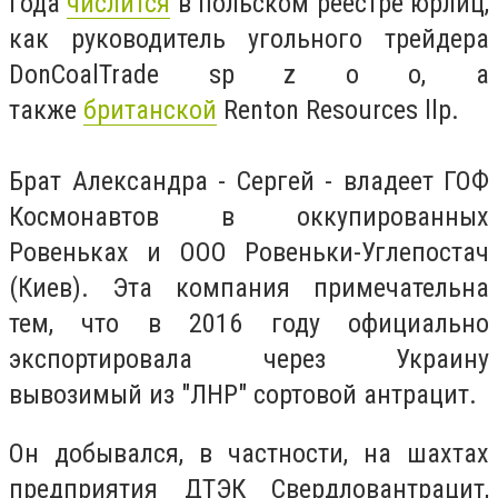
года
числится
в польском реестре юрлиц,
как руководитель угольного трейдера
DonCoalTrade sp z o o, а
также
британской
Renton Resources llp.
Брат Александра - Сергей - владеет ГОФ
Космонавтов в оккупированных
Ровеньках и ООО Ровеньки-Углепостач
(Киев). Эта компания примечательна
тем, что в 2016 году официально
экспортировала через Украину
вывозимый из "ЛНР" сортовой антрацит.
Он добывался, в частности, на шахтах
предприятия ДТЭК Свердловантрацит,