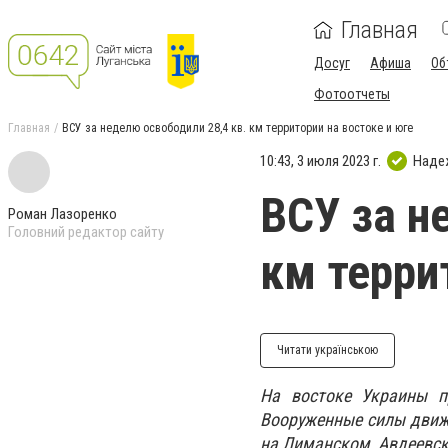
Главная
Досуг
Афиша
Об
Фотоотчеты
Главная
ВСУ за неделю освободили 28,4 кв. км территории на востоке и юге
10:43, 3 июля 2023 г.
Наде
ВСУ за н
Роман Лазоренко
Головний редактор сайту
км терри
Читати українською
На востоке Украины п
Вооруженные силы движу
на Лиманском, Авдеевс