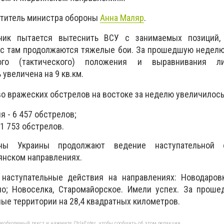
титель министра обороны
Анна Маляр
.
ник пытается вытеснить ВСУ с занимаемых позиций,
ас там продолжаются тяжелые бои. За прошедшую неделю
ого (тактического) положения и выравнивания л
увеличена на 9 кв.км.
во вражеских обстрелов на востоке за неделю увеличилос
я - 6 457 обстрелов;
11 753 обстрелов.
ы Украины продолжают ведение наступательной 
янском направлениях.
наступательные действия на направлениях: Новодаровк
но; Новоселка, Старомайорское. Имели успех. За прош
е территории на 28,4 квадратных километров.
еобходимый текст и нажмите Ctrl+Enter, чтобы сообщить об этом редакции