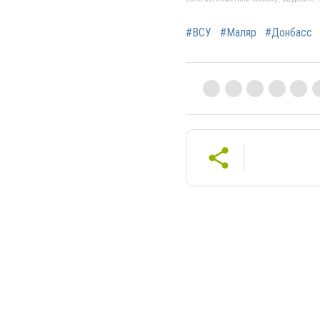
#ВСУ
#Маляр
#Донбасс