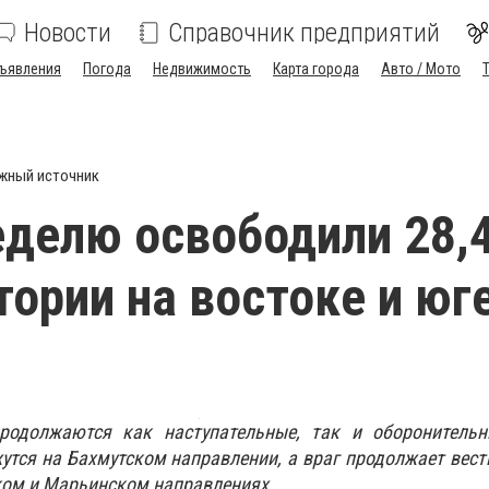
Новости
Справочник предприятий
ъявления
Погода
Недвижимость
Карта города
Авто / Мото
жный источник
еделю освободили 28,4
тории на востоке и юг
родолжаются как наступательные, так и оборонительн
тся на Бахмутском направлении, а враг продолжает вест
ком и Марьинском направлениях.