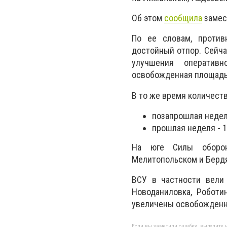
Об этом
сообщила
замес
По ее словам, против
достойный отпор. Сейч
улучшения оперативн
освобожденная площадь 
В то же время количест
позапрошлая недел
прошлая неделя - 
На юге Силы оборон
Мелитопольском и Берд
ВСУ в частности вели 
Новоданиловка, Роботи
увеличены освобожденны
Если вы заметили ошибку, выделите н