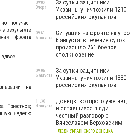
За сутки защитники
09:02
Вчера
Украины уничтожили 1210
российских окупантов
 но получает
 в результате
Ситуация на фронте на утро
09:51
инии фронта
6 августа
6 августа: в течение суток
произошло 261 боевое
столкновение
ь вдвое:
За сутки защитники
09:05
6 августа
Украины уничтожили 1330
российских окупантов
операции на
Донецк, которого уже нет,
11:30
а, Приютное;
4 августа
и оставшиеся люди:
едшую неделю
честный разговор с
Вячеславом Верховским
ЛЮДИ УКРАИНСКОГО ДОНЕЦКА