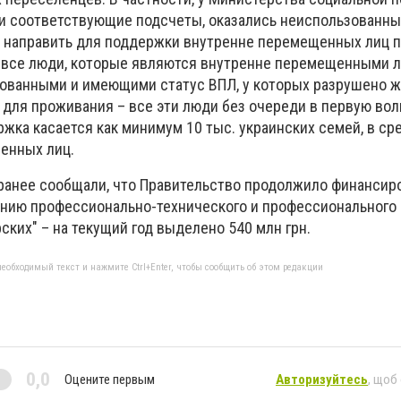
ели соответствующие подсчеты, оказались неиспользованн
ли направить для поддержки внутренне перемещенных лиц 
ь все люди, которые являются внутренне перемещенными л
ованными и имеющими статус ВПЛ, у которых разрушено жи
для проживания – все эти люди без очереди в первую вол
жка касается как минимум 10 тыс. украинских семей, в ср
енных лиц.
ранее сообщали, что Правительство продолжило финансир
анию профессионально-технического и профессионального
ских" – на текущий год выделено 540 млн грн.
еобходимый текст и нажмите Ctrl+Enter, чтобы сообщить об этом редакции
0,0
Оцените первым
Авторизуйтесь
, щоб