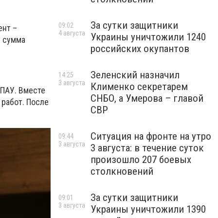
За сутки защитники
09:02
ент –
4 августа
Украины уничтожили 1240
м сумма
российских окупантов
Зеленский назначил
14:25
3 августа
Клименко секретарем
ЦПАУ. Вместе
СНБО, а Умерова – главой
 работ. После
СВР
Ситуация на фронте на утро
09:44
3 августа
3 августа: в течение суток
произошло 207 боевых
столкновений
За сутки защитники
09:01
3 августа
Украины уничтожили 1390