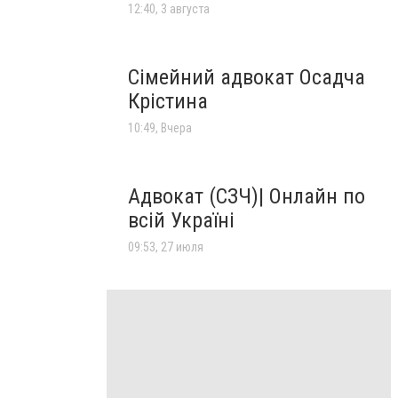
12:40, 3 августа
Сімейний адвокат Осадча
Крістина
10:49, Вчера
Адвокат (СЗЧ)| Онлайн по
всій Україні
09:53, 27 июля