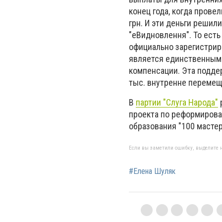
конец года, когда пров
грн. И эти деньги реши
"еВидновлення". То ест
официально зарегистрир
является единственным 
компенсации. Эта поддер
тыс. внутренне перемещ
В
партии "Слуга Народа"
проекта по реформиров
образования "100 мастер
Если вы заметили ошибку, выделите н
#Елена Шуляк