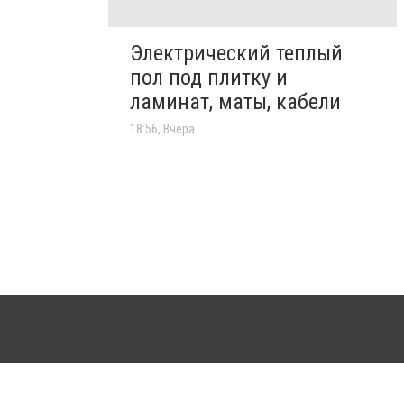
Электрический теплый
пол под плитку и
ламинат, маты, кабели
18:56, Вчера
аний обязательно размещение прямой, открытой для поисковых систем гиперссылки