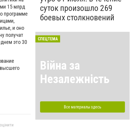
суток произошло 269
ыми 15 млрд
по программе
боевых столкновений
ицами,
лье, и оно
ну получат
СПЕЦТЕМА
еднем это 30
ование
Війна за
 высшего
Незалежність
Все материалы здесь
 оцінити