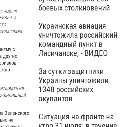
боевых столкновений
ие ждали
илья, а
Украинская авиация
сто
тила глава
уничтожила российский
командный пункт в
ритму с
Лисичанске, - ВИДЕО
а других
ериалов,
За сутки защитники
можно
Украины уничтожили
1340 российских
читывать на
ить жилищный
окупантов
ра Зеленского
Ситуация на фронте на
ьно на
утро 31 июля: в течение
олитики на