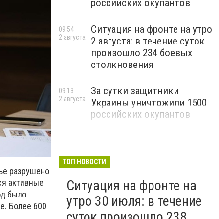
российских окупантов
Ситуация на фронте на утро
09:54
2 августа
2 августа: в течение суток
произошло 234 боевых
столкновения
За сутки защитники
09:13
2 августа
Украины уничтожили 1500
российских окупантов
ТОП НОВОСТИ
лье разрушено
Ситуация на фронте на
ся активные
од было
утро 30 июля: в течение
е. Более 600
суток произошло 238