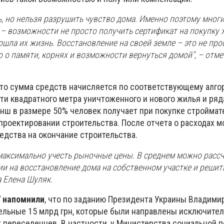
, но нельзя разрушить чувство дома. Именно поэтому мног
– возможности не просто получить сертификат на покупку ж
рошла их жизнь. Восстановление на своей земле – это не про
 о памяти, корнях и возможности вернуться домой", – отме
что сумма средств начисляется по соответствующему алго
ти квадратного метра уничтоженного и нового жилья и ряд
анш в размере 50% человек получает при покупке строймат
 проектировании строительства. После отчета о расходах 
едства на окончание строительства.
максимально учесть рыночные цены. В среднем можно расс
ции на восстановление дома на собственном участке и реш
 Елена Шуляк.
" напомнили
, что по заданию Президента Украины Владими
льные 15 млрд грн, которые были направлены исключител
 переселенцев. В частности, у Министерства социальной п