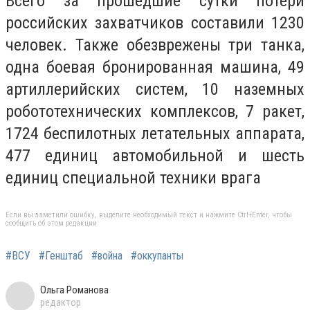
Всего за прошедшие сутки потери
российских захватчиков составили 1230
человек. Также обезврежены три танка,
одна боевая бронированная машина, 49
артиллерийских систем, 10 наземных
робототехнических комплексов, 7 ракет,
1724 беспилотных летательных аппарата,
477 единиц автомобильной и шесть
единиц специальной техники врага
Если вы заметили ошибку, выделите необходимый текст и нажмите Ctrl+Enter, чтобы
сообщить об этом редакции
#ВСУ
#Генштаб
#война
#оккупанты
Ольга Романова
редактор