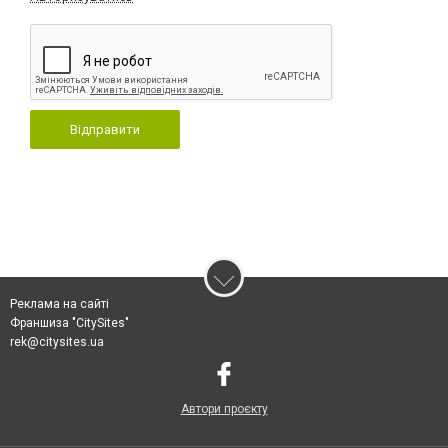
Відправити
Реклама на сайті
Франшиза "CitySites"
rek@citysites.ua
Автори проєкту