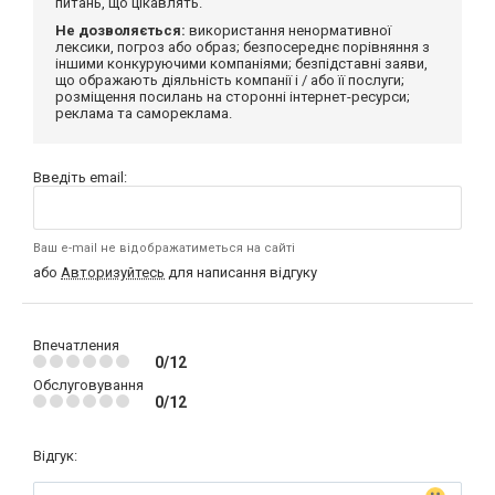
питань, що цікавлять.
Не дозволяється:
використання ненормативної
лексики, погроз або образ; безпосереднє порівняння з
іншими конкуруючими компаніями; безпідставні заяви,
що ображають діяльність компанії і / або її послуги;
розміщення посилань на сторонні інтернет-ресурси;
реклама та самореклама.
Введіть email:
Ваш e-mail не відображатиметься на сайті
або
Авторизуйтесь
для написання відгуку
Впечатления
0/12
Обслуговування
0/12
Відгук: