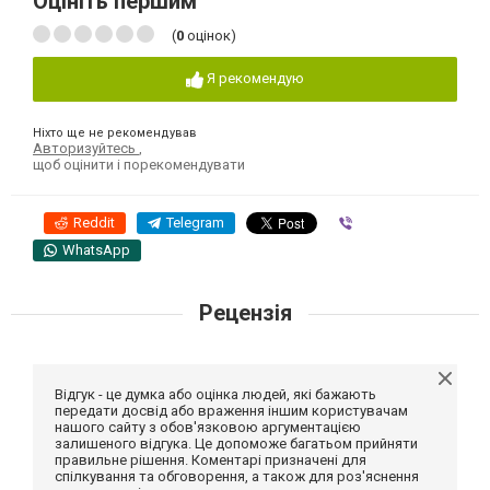
Оцініть першим
(
0
оцінок)
Я рекомендую
Ніхто ще не рекомендував
Авторизуйтесь
,
щоб оцінити і порекомендувати
Reddit
Telegram
Viber
WhatsApp
Рецензія
Відгук - це думка або оцінка людей, які бажають
передати досвід або враження іншим користувачам
нашого сайту з обов'язковою аргументацією
залишеного відгука. Це допоможе багатьом прийняти
правильне рішення. Коментарі призначені для
спілкування та обговорення, а також для роз'яснення