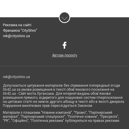
Реклама на сайті
Франшиза "CitySites"
rek@citysites.ua
Автори проєкту
rek@citysites.ua
Допускається цитування матеріалів без отримання попередньої згоди
0642.ua за умови розміщення в тексті обов'язкового посилання на
0642.ua - Сайт міста Луганська. Для інтернет-видань обов'язкове
розміщення прямого, відкритого для пошукових систем гіперпосилання
на цитовані статті не нижче другого абзацу в тексті або в якості джерела.
Порушення виняткових прав переслідується Законом.
Матеріали з плашками "Новини компаній", "Промо", "Партнерський
матеріал", "Партнерський спецпроєкт", "Політичні новини", "Пресреліз",
"PR", "Офіційно", "Політична реклама" публікуються на правах реклами.