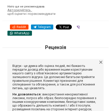
Ніхто ще не рекомендував
Авторизуйтесь
,
щоб оцінити і порекомендувати
Reddit
Telegram
Viber
WhatsApp
Рецензія
Відгук - це думка або оцінка людей, які бажають
передати досвід або враження іншим користувачам
нашого сайту з обов'язковою аргументацією
залишеного відгука. Це допоможе багатьом прийняти
правильне рішення. Коментарі призначені для
спілкування та обговорення, а також для роз'яснення
питань, що цікавлять.
Не дозволяється:
використання ненормативної
лексики, погроз або образ; безпосереднє порівняння з
іншими конкуруючими компаніями; безпідставні заяви,
що ображають діяльність компанії і / або її послуги;
розміщення посилань на сторонні інтернет-ресурси;