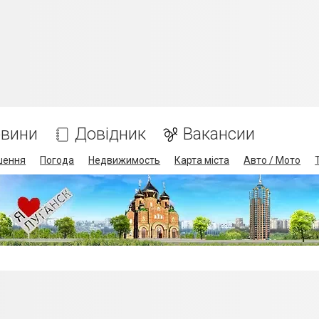
вини
Довідник
Вакансии
шення
Погода
Недвижимость
Карта міста
Авто / Мото