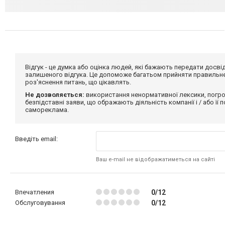
Відгук - це думка або оцінка людей, які бажають передати дос
залишеного відгука. Це допоможе багатьом прийняти правильне 
роз'яснення питань, що цікавлять.
Не дозволяється:
використання ненормативної лексики, погро
безпідставні заяви, що ображають діяльність компанії і / або її
самореклама.
Введіть email:
Ваш e-mail не відображатиметься на сайті
Впечатления
0/12
Обслуговування
0/12