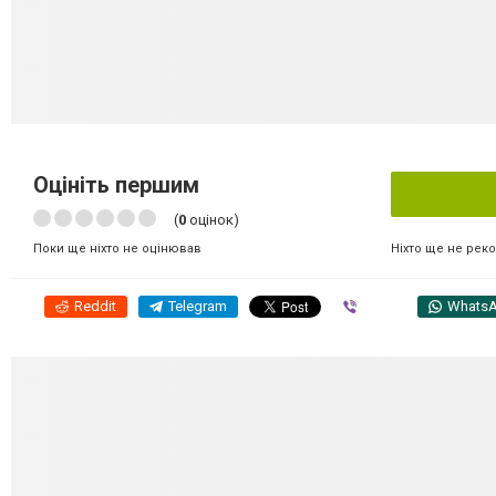
Оцініть першим
(
0
оцінок)
Ніхто ще не рек
Поки ще ніхто не оцінював
Reddit
Telegram
Viber
Whats