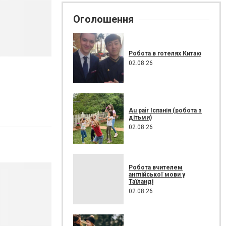
Оголошення
Робота в готелях Китаю
02.08.26
Au pair Іспанія (робота з
дітьми)
02.08.26
Робота вчителем
англійської мови у
Таїланді
02.08.26