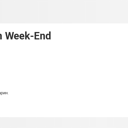
 Week-End
арин.