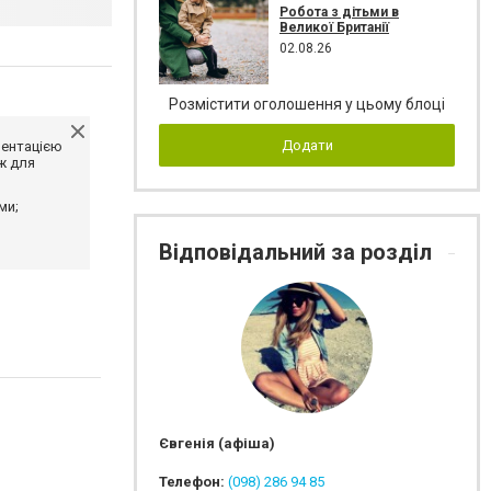
Робота з дітьми в
Великої Британії
02.08.26
Розмістити оголошення у цьому блоці
Додати
ментацією
ж для
ми;
Відповідальний за розділ
Євгенія (афіша)
Телефон:
(098) 286 94 85