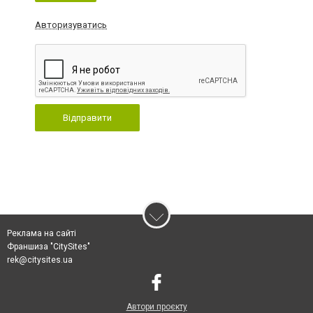
Авторизуватись
Відправити
Реклама на сайті
Франшиза "CitySites"
rek@citysites.ua
Автори проєкту