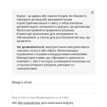
Відгук - це думка або оцінка людей, які бажають
передати досвід або враження іншим
користувачам нашого сайту з обов'язковою
аргументацією залишеного відгука. Це допоможе
багатьом прийняти правильне рішення.
Коментарі призначені для спілкування та
обговорення, а також для роз'яснення питань, що
цікавлять.
Не дозволяється:
використання ненормативної
лексики, погроз або образ; безпосереднє
порівняння з іншими конкуруючими компаніями;
безпідставні заяви, що ображають діяльність
компанії і / або її послуги; розміщення посилань на
сторонні інтернет-ресурси; реклама та
самореклама.
Введіть email:
Ваш e-mail не відображатиметься на сайті
або
Авторизуйтесь
для написання відгуку