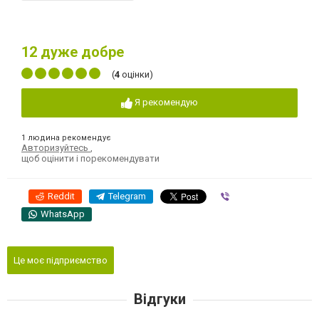
12
дуже добре
(
4
оцінки)
Я рекомендую
1 людина рекомендує
Авторизуйтесь
,
щоб оцінити і порекомендувати
Reddit
Telegram
Viber
WhatsApp
Це моє підприємство
Відгуки