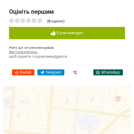
Оцініть першим
(
0
оцінок)
Я рекомендую
Ніхто ще не рекомендував
Авторизуйтесь
,
щоб оцінити і порекомендувати
Reddit
Telegram
Viber
WhatsApp