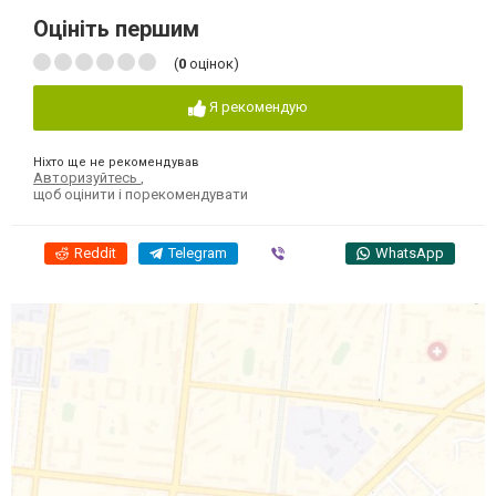
Оцініть першим
(
0
оцінок)
Я рекомендую
Ніхто ще не рекомендував
Авторизуйтесь
,
щоб оцінити і порекомендувати
Reddit
Telegram
Viber
WhatsApp