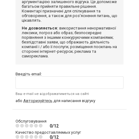
аргументацією залишеного відгука. Це допоможе
багатьом прийняти правильне рішення.
Коментарі призначені для спілкування та
обговорення, а також для роз'яснення питань, що
цікавлять.
Не дозволяється:
використання ненормативної
лексики, погроз або образ; безпосереднє
порівняння з іншими конкуруючими компаніями;
безпідставні заяви, що ображають діяльність
компанії і / або її послуги; розміщення посилань на
сторонні інтернет-ресурси; реклама та
самореклама.
Введіть email:
Ваш e-mail не відображатиметься на сайті
або
Авторизуйтесь
для написання відгуку
Обслуговування
0/12
Качество предоставляемых услуг
0/12